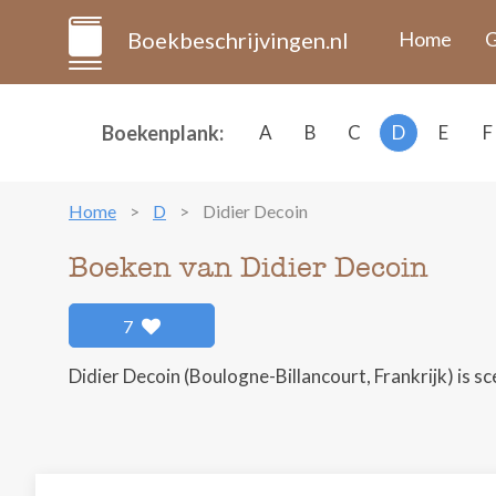
Boekbeschrijvingen.nl
Home
G
Boekenplank:
A
B
C
D
E
F
Home
D
Didier Decoin
Boeken van Didier Decoin
7
Didier Decoin (Boulogne-Billancourt, Frankrijk) is sce