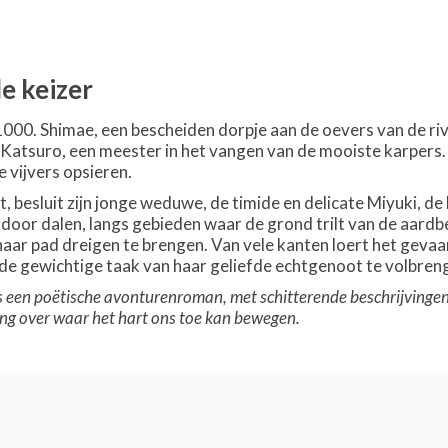
e keizer
1000. Shimae, een bescheiden dorpje aan de oevers van de riv
 Katsuro, een meester in het vangen van de mooiste karpers. El
 vijvers opsieren.
, besluit zijn jonge weduwe, de timide en delicate Miyuki, de l
 door dalen, langs gebieden waar de grond trilt van de aardb
haar pad dreigen te brengen. Van vele kanten loert het gevaar
 de gewichtige taak van haar geliefde echtgenoot te volbren
 is een poëtische avonturenroman, met schitterende beschrijving
ing over waar het hart ons toe kan bewegen.