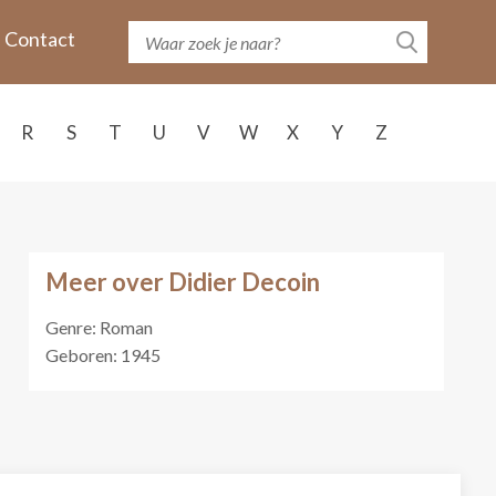
Contact
R
S
T
U
V
W
X
Y
Z
Meer over Didier Decoin
Genre: Roman
Geboren: 1945