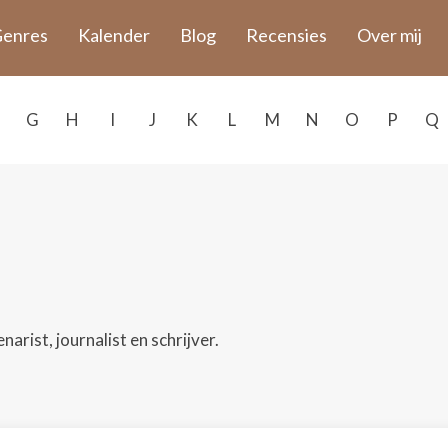
enres
Kalender
Blog
Recensies
Over mij
G
H
I
J
K
L
M
N
O
P
Q
narist, journalist en schrijver.