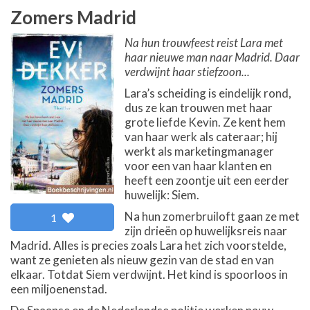
Zomers Madrid
Na hun trouwfeest reist Lara met
haar nieuwe man naar Madrid. Daar
verdwijnt haar stiefzoon...
Lara’s scheiding is eindelijk rond,
dus ze kan trouwen met haar
grote liefde Kevin. Ze kent hem
van haar werk als cateraar; hij
werkt als marketingmanager
voor een van haar klanten en
heeft een zoontje uit een eerder
huwelijk: Siem.
Na hun zomerbruiloft gaan ze met
1
zijn drieën op huwelijksreis naar
Madrid. Alles is precies zoals Lara het zich voorstelde,
want ze genieten als nieuw gezin van de stad en van
elkaar. Totdat Siem verdwijnt. Het kind is spoorloos in
een miljoenenstad.