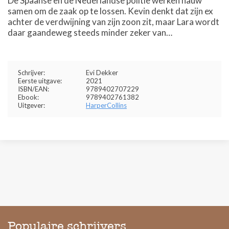
De Spaanse en de Nederlandse politie werken nauw
samen om de zaak op te lossen. Kevin denkt dat zijn ex
achter de verdwijning van zijn zoon zit, maar Lara wordt
daar gaandeweg steeds minder zeker van…
Schrijver:
Evi Dekker
Eerste uitgave:
2021
ISBN/EAN:
9789402707229
Ebook:
9789402761382
Uitgever:
HarperCollins
Populaire schrijvers