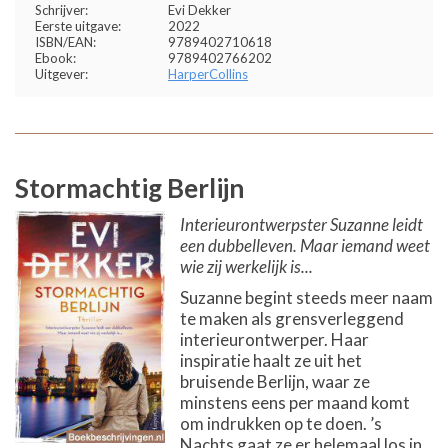
Schrijver:
Evi Dekker
Eerste uitgave:
2022
ISBN/EAN:
9789402710618
Ebook:
9789402766202
Uitgever:
HarperCollins
Stormachtig Berlijn
Interieurontwerpster Suzanne leidt
een dubbelleven. Maar iemand weet
wie zij werkelijk is...
Suzanne begint steeds meer naam
te maken als grensverleggend
interieurontwerper. Haar
inspiratie haalt ze uit het
bruisende Berlijn, waar ze
minstens eens per maand komt
om indrukken op te doen. ’s
Nachts gaat ze er helemaal los in