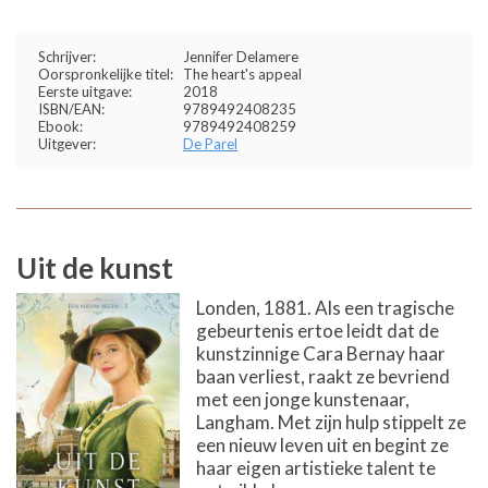
Schrijver:
Jennifer Delamere
Oorspronkelijke titel:
The heart's appeal
Eerste uitgave:
2018
ISBN/EAN:
9789492408235
Ebook:
9789492408259
Uitgever:
De Parel
Uit de kunst
Londen, 1881. Als een tragische
gebeurtenis ertoe leidt dat de
kunstzinnige Cara Bernay haar
baan verliest, raakt ze bevriend
met een jonge kunstenaar,
Langham. Met zijn hulp stippelt ze
een nieuw leven uit en begint ze
haar eigen artistieke talent te