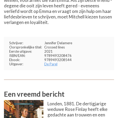
winnen, vooral niet die van Emma. Als zijn beste vriend -
degene die ooit zijn leven heeft gered - eveneens
verliefd wordt op Emma en vraagt om zijn hulp om haar
liefdesbrieven te schrijven, moet Mitchell kiezen tussen
verlangen en loyaliteit.
Schrijver:
Jennifer Delamere
Oorspronkelijke titel:
Crossed lines
Eerste uitgave:
2021
ISBN/EAN:
9789493208476
Ebook:
9789493208544
Uitgever:
De Parel
Een vreemd bericht
Londen, 1881. De dertigjarige
weduwe Rose Finlay heeft elke
gedachte aan trouwen en een