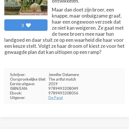
ontwikkelen.
Maar dan doet zijn broer, een
knappe, maar onbuigzame graaf,
haar een ongewoon verzoek dat
3
ze niet kan weigeren. Ze gaat met
de twee broers mee naar hun
landgoed en daar stuit ze op een waarheid die haar voor
een keuze stelt. Volgt ze haar droom of kiest ze voor het
gewaagde plan dat kan uitlopen op een ramp?
Schrijver:
Jennifer Delamere
Oorspronkelijke titel:
The artful match
Eerste uitgave:
2019
ISBN/EAN:
9789493208049
Ebook:
9789493208056
Uitgever:
De Parel