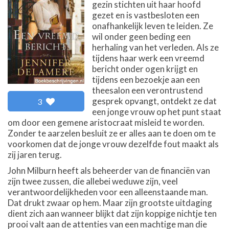
gezin stichten uit haar hoofd
gezet en is vastbesloten een
onafhankelijk leven te leiden. Ze
wil onder geen beding een
herhaling van het verleden. Als ze
tijdens haar werk een vreemd
bericht onder ogen krijgt en
tijdens een bezoekje aan een
theesalon een verontrustend
gesprek opvangt, ontdekt ze dat
3
een jonge vrouw op het punt staat
om door een gemene aristocraat misleid te worden.
Zonder te aarzelen besluit ze er alles aan te doen om te
voorkomen dat de jonge vrouw dezelfde fout maakt als
zij jaren terug.
John Milburn heeft als beheerder van de financiën van
zijn twee zussen, die allebei weduwe zijn, veel
verantwoordelijkheden voor een alleenstaande man.
Dat drukt zwaar op hem. Maar zijn grootste uitdaging
dient zich aan wanneer blijkt dat zijn koppige nichtje ten
prooi valt aan de attenties van een machtige man die