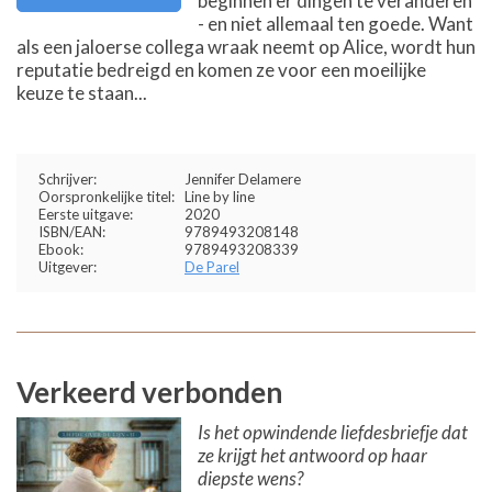
beginnen er dingen te veranderen
- en niet allemaal ten goede. Want
als een jaloerse collega wraak neemt op Alice, wordt hun
reputatie bedreigd en komen ze voor een moeilijke
keuze te staan...
Schrijver:
Jennifer Delamere
Oorspronkelijke titel:
Line by line
Eerste uitgave:
2020
ISBN/EAN:
9789493208148
Ebook:
9789493208339
Uitgever:
De Parel
Verkeerd verbonden
Is het opwindende liefdesbriefje dat
ze krijgt het antwoord op haar
diepste wens?