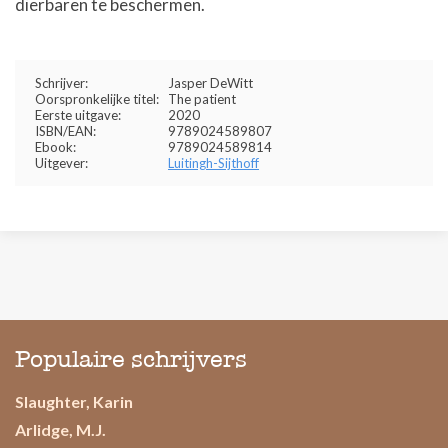
dierbaren te beschermen.
Schrijver:
Jasper DeWitt
Oorspronkelijke titel:
The patient
Eerste uitgave:
2020
ISBN/EAN:
9789024589807
Ebook:
9789024589814
Uitgever:
Luitingh-Sijthoff
Populaire schrijvers
Slaughter, Karin
Arlidge, M.J.