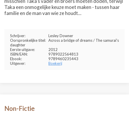
misschien Taka's vader en broers moeten doden, terwijl
Taka een onmogelijke keuze moet maken - tussen haar
familie en de man van wie ze houdt...
Schrijver:
Lesley Downer
Oorspronkelijke titel:
Across a bridge of dreams / The samurai's
daughter
Eerste uitgave:
2012
ISBN/EAN:
9789022564813
Ebook:
9789460235443
Uitgever:
Boekerij
Non-Fictie