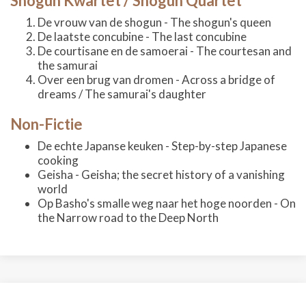
Shogun Kwartet / Shogun Quartet
De vrouw van de shogun - The shogun's queen
De laatste concubine - The last concubine
De courtisane en de samoerai - The courtesan and
the samurai
Over een brug van dromen - Across a bridge of
dreams / The samurai's daughter
Non-Fictie
De echte Japanse keuken - Step-by-step Japanese
cooking
Geisha - Geisha; the secret history of a vanishing
world
Op Basho's smalle weg naar het hoge noorden - On
the Narrow road to the Deep North