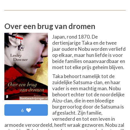
Over een brug van dromen
Japan, rond 1870. De
dertienjarige Taka en de twee
jaar oudere Nobu worden verliefd
op elkaar, maar hun liefde is voor
beide families onaanvaardbaar en
moet tot elke prijs geheim blijven.
Taka behoort namelijk tot de
zuidelijke Satsuma-clan, en haar
vader is een machtig man. Nobu
behoort echter tot de noordelijke
Aizu-clan, die in een bloedige
burgeroorlog door de Satsuma is
6
afgeslacht. Zijn familie,
vernederd en tot een leven in
armoede veroordeeld, heeft wraak gezworen. Nobu zal