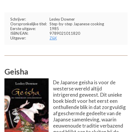
Schrijver:
Lesley Downer
Oorspronkelijke titel:
Step-by-step Japanese cooking
Eerste uitgave:
1985
ISBN/EAN:
9789021011820
Uitgever:
Z&K
Geisha
De Japanse geisha is voor de
westerse wereld altijd
intrigerend geweest. Dit unieke
boek biedt voor het eerst een
onthullende blik in dat zorgvuldig
afgeschermde gedeelte van de
Japanse samenleving, waarin
eeuwenoude traditie verbazend
goed blijkt aan te sluiten bij de