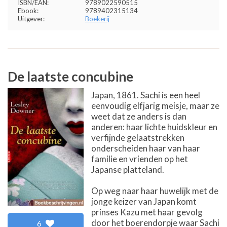
ISBN/EAN:
9789022590515
Ebook:
9789402315134
Uitgever:
Boekerij
De laatste concubine
Japan, 1861. Sachi is een heel
eenvoudig elfjarig meisje, maar ze
weet dat ze anders is dan
anderen: haar lichte huidskleur en
verfijnde gelaatstrekken
onderscheiden haar van haar
familie en vrienden op het
Japanse platteland.
Op weg naar haar huwelijk met de
jonge keizer van Japan komt
prinses Kazu met haar gevolg
door het boerendorpje waar Sachi
6