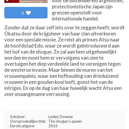
voor de buitenwereld afgesloten,
protectionistische Japan zijn
grenzen openstelt voor
3
internationale handel.
Zonder dat ze daar zelf iets over te zeggen heeft, wordt
Okatsu door de krijgsheer van haar clan uitverkoren
voor een speciale missie. Ze reist als prinses Atsu naar
de hoofdstad Edo, waar ze wordt geïntroduceerd aan
het hof van de shogun. Ze zal aan hem uitgehuwelijkt
worden en moet hem er vervolgens van zien te
overtuigen het diep verdeelde land te verenigen tegen
de westerse invasie. Maar binnen de muren van het
vrouwenpaleis, waar een hofhouding van drieduizend
vrouwen in een gouden kooi leeft, gonst het van de
intriges. En op de dag van haar huwelijk wacht Atsu een
zeer onaangename verrassing.
Schrijver:
Lesley Downer
Oorspronkelijke titel:
The shogun's queen
Eerste uitgave:
2016