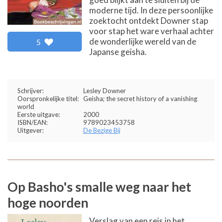
moderne tijd. In deze persoonlijke
zoektocht ontdekt Downer stap
voor stap het ware verhaal achter
de wonderlijke wereld van de
5
Japanse geisha.
Schrijver:
Lesley Downer
Oorspronkelijke titel:
Geisha; the secret history of a vanishing
world
Eerste uitgave:
2000
ISBN/EAN:
9789023453758
Uitgever:
De Bezige Bij
Op Basho's smalle weg naar het
hoge noorden
Verslag van een reis in het