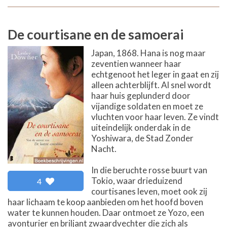
De courtisane en de samoerai
Japan, 1868. Hana is nog maar
zeventien wanneer haar
echtgenoot het leger in gaat en zij
alleen achterblijft. Al snel wordt
haar huis geplunderd door
vijandige soldaten en moet ze
vluchten voor haar leven. Ze vindt
uiteindelijk onderdak in de
Yoshiwara, de Stad Zonder
Nacht.
In die beruchte rosse buurt van
Tokio, waar drieduizend
4
courtisanes leven, moet ook zij
haar lichaam te koop aanbieden om het hoofd boven
water te kunnen houden. Daar ontmoet ze Yozo, een
avonturier en briljant zwaardvechter die zich als