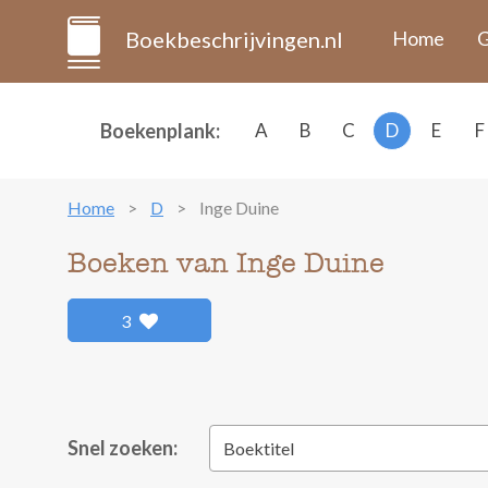
Boekbeschrijvingen.nl
Home
G
Boekenplank:
A
B
C
D
E
F
Home
D
Inge Duine
Boeken van Inge Duine
3
Snel zoeken:
Boektitel