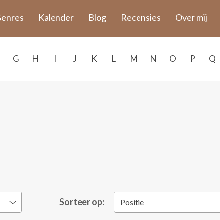
enres
Kalender
Blog
Recensies
Over mij
G
H
I
J
K
L
M
N
O
P
Q
Sorteer op:
Positie