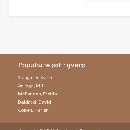
Populaire schrijvers
Slaughter, Karin
Arlidge, M.J.
McFadden, Freida
Baldacci, David
Coben, Harlan