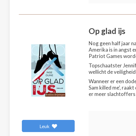
Op glad ijs
Nog geen half jaar n
Amerika is in angst 
Patriot Games word
Topschaatster Jennif
wellicht de veilighei
Wanneer er een dode 
Sam killed me', raakt
er meer slachtoffers 
Leuk