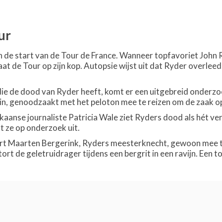
ur
an de start van de Tour de France. Wanneer topfavoriet John
taat de Tour op zijn kop. Autopsie wijst uit dat Ryder overlee
e de dood van Ryder heeft, komt er een uitgebreid onderzoek
 zin, genoodzaakt met het peloton mee te reizen om de zaak op
aanse journaliste Patricia Wale ziet Ryders dood als hét ve
 ze op onderzoek uit.
t Maarten Bergerink, Ryders meesterknecht, gewoon mee te
rt de geletruidrager tijdens een bergrit in een ravijn. Een to