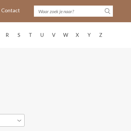
Contact
R
S
T
U
V
W
X
Y
Z