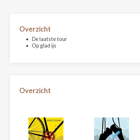
Overzicht
De laatste tour
Op glad ijs
Overzicht