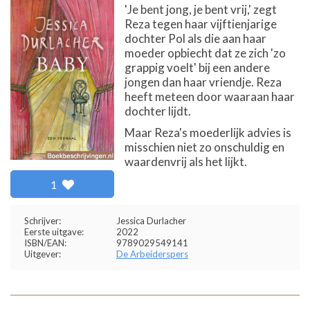
'Je bent jong, je bent vrij,' zegt
Reza tegen haar vijftienjarige
dochter Pol als die aan haar
moeder opbiecht dat ze zich 'zo
grappig voelt' bij een andere
jongen dan haar vriendje. Reza
heeft meteen door waaraan haar
dochter lijdt.
Maar Reza's moederlijk advies is
misschien niet zo onschuldig en
waardenvrij als het lijkt.
1
Schrijver:
Jessica Durlacher
Eerste uitgave:
2022
ISBN/EAN:
9789029549141
Uitgever:
De Arbeiderspers