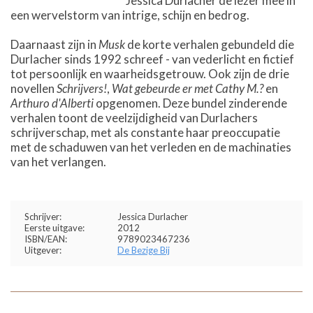
Jessica Durlacher de lezer mee in
een wervelstorm van intrige, schijn en bedrog.
Daarnaast zijn in
Musk
de korte verhalen gebundeld die
Durlacher sinds 1992 schreef - van vederlicht en fictief
tot persoonlijk en waarheidsgetrouw. Ook zijn de drie
novellen
Schrijvers!
,
Wat gebeurde er met Cathy M.?
en
Arthuro d'Alberti
opgenomen. Deze bundel zinderende
verhalen toont de veelzijdigheid van Durlachers
schrijverschap, met als constante haar preoccupatie
met de schaduwen van het verleden en de machinaties
van het verlangen.
Schrijver:
Jessica Durlacher
Eerste uitgave:
2012
ISBN/EAN:
9789023467236
Uitgever:
De Bezige Bij