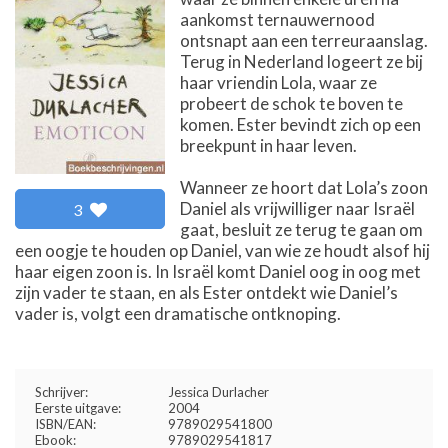
aankomst ternauwernood
ontsnapt aan een terreuraanslag.
Terug in Nederland logeert ze bij
haar vriendin Lola, waar ze
probeert de schok te boven te
komen. Ester bevindt zich op een
breekpunt in haar leven.
Wanneer ze hoort dat Lola’s zoon
Daniel als vrijwilliger naar Israël
3
gaat, besluit ze terug te gaan om
een oogje te houden op Daniel, van wie ze houdt alsof hij
haar eigen zoon is. In Israël komt Daniel oog in oog met
zijn vader te staan, en als Ester ontdekt wie Daniel’s
vader is, volgt een dramatische ontknoping.
Schrijver:
Jessica Durlacher
Eerste uitgave:
2004
ISBN/EAN:
9789029541800
Ebook:
9789029541817