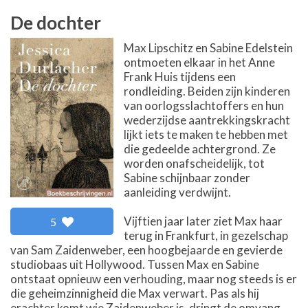
De dochter
Max Lipschitz en Sabine Edelstein
ontmoeten elkaar in het Anne
Frank Huis tijdens een
rondleiding. Beiden zijn kinderen
van oorlogsslachtoffers en hun
wederzijdse aantrekkingskracht
lijkt iets te maken te hebben met
die gedeelde achtergrond. Ze
worden onafscheidelijk, tot
Sabine schijnbaar zonder
aanleiding verdwijnt.
Vijftien jaar later ziet Max haar
5
terug in Frankfurt, in gezelschap
van Sam Zaidenweber, een hoogbejaarde en gevierde
studiobaas uit Hollywood. Tussen Max en Sabine
ontstaat opnieuw een verhouding, maar nog steeds is er
die geheimzinnigheid die Max verwart. Pas als hij
erachter komt wie Zaidenweber is, dringt de omvang