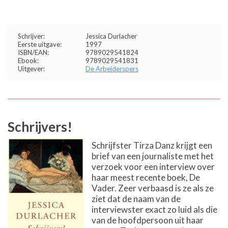
Schrijver:
Jessica Durlacher
Eerste uitgave:
1997
ISBN/EAN:
9789029541824
Ebook:
9789029541831
Uitgever:
De Arbeiderspers
Schrijvers!
Schrijfster Tirza Danz krijgt een
brief van een journaliste met het
verzoek voor een interview over
haar meest recente boek, De
Vader. Zeer verbaasd is ze als ze
ziet dat de naam van de
interviewster exact zo luid als die
van de hoofdpersoon uit haar