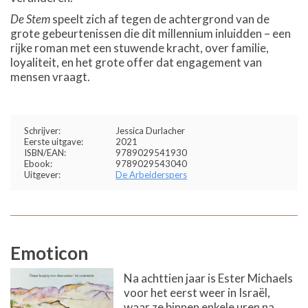
De Stem
speelt zich af tegen de achtergrond van de
grote gebeurtenissen die dit millennium inluidden – een
rijke roman met een stuwende kracht, over familie,
loyaliteit, en het grote offer dat engagement van
mensen vraagt.
Schrijver:
Jessica Durlacher
Eerste uitgave:
2021
ISBN/EAN:
9789029541930
Ebook:
9789029543040
Uitgever:
De Arbeiderspers
Emoticon
Na achttien jaar is Ester Michaels
voor het eerst weer in Israël,
waar ze binnen enkele uren na