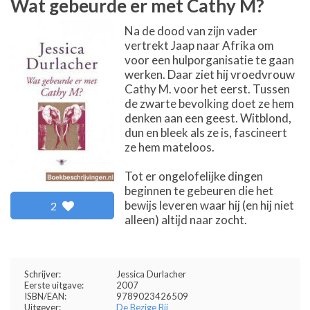
Wat gebeurde er met Cathy M?
Na de dood van zijn vader
vertrekt Jaap naar Afrika om
voor een hulporganisatie te gaan
werken. Daar ziet hij vroedvrouw
Cathy M. voor het eerst. Tussen
de zwarte bevolking doet ze hem
denken aan een geest. Witblond,
dun en bleek als ze is, fascineert
ze hem mateloos.
Tot er ongelofelijke dingen
beginnen te gebeuren die het
bewijs leveren waar hij (en hij niet
2
alleen) altijd naar zocht.
Schrijver:
Jessica Durlacher
Eerste uitgave:
2007
ISBN/EAN:
9789023426509
Uitgever:
De Bezige Bij