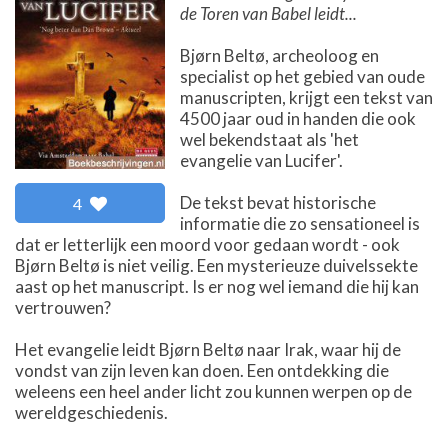
de Toren van Babel leidt...
Bjørn Beltø, archeoloog en
specialist op het gebied van oude
manuscripten, krijgt een tekst van
4500 jaar oud in handen die ook
wel bekendstaat als 'het
evangelie van Lucifer'.
De tekst bevat historische
4
informatie die zo sensationeel is
dat er letterlijk een moord voor gedaan wordt - ook
Bjørn Beltø is niet veilig. Een mysterieuze duivelssekte
aast op het manuscript. Is er nog wel iemand die hij kan
vertrouwen?
Het evangelie leidt Bjørn Beltø naar Irak, waar hij de
vondst van zijn leven kan doen. Een ontdekking die
weleens een heel ander licht zou kunnen werpen op de
wereldgeschiedenis.