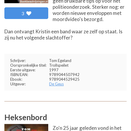
geen bruikbare tips op voor het
politieonderzoek. Sterker nog: er
worden nieuwe enveloppen met
3
moordvideo's bezorgd.
Dan ontvangt Kristin een band waar ze zelf op staat. Is
zij nu het volgende slachtoffer?
Schrijver:
Tom Egeland
Oorspronkelijke titel:
Trollspeilet
Eerste uitgave:
1997
ISBN/EAN:
9789044507942
Ebook:
9789044529425
Uitgever:
De Geus
Heksenbord
Zo'n 25 jaar geleden vond in het