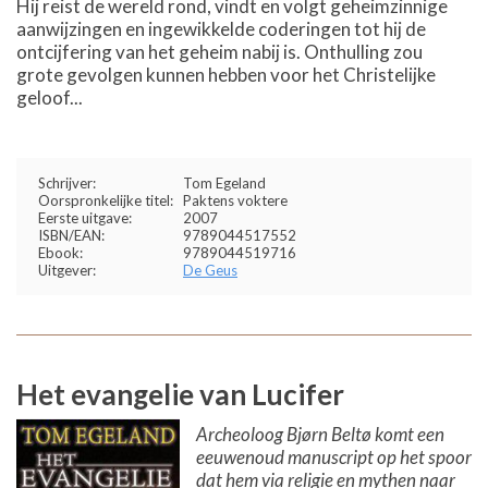
Hij reist de wereld rond, vindt en volgt geheimzinnige
aanwijzingen en ingewikkelde coderingen tot hij de
ontcijfering van het geheim nabij is. Onthulling zou
grote gevolgen kunnen hebben voor het Christelijke
geloof...
Schrijver:
Tom Egeland
Oorspronkelijke titel:
Paktens voktere
Eerste uitgave:
2007
ISBN/EAN:
9789044517552
Ebook:
9789044519716
Uitgever:
De Geus
Het evangelie van Lucifer
Archeoloog Bjørn Beltø komt een
eeuwenoud manuscript op het spoor
dat hem via religie en mythen naar