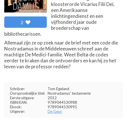
kloosterorde Vicarius Filii Dei,
een Amerikaanse
inlichtingendienst en een
vijfhonderd jaar oude
2
broederschap van
bibliothecarissen.
Allemaal zijn ze op zoek naar de brief met een code die
Nostradamus in de Middeleeuwen schreef aan de
machtige De Medici-familie. Weet Beltø de codes
eerder te kraken dan de ontvoerders en kan hij zo het
leven van de professor redden?
Schrijver:
Tom Egeland
Oorspronkelijke titel:
Nostradamus' testamente
Eerste uitgave:
2012
ISBN/EAN:
9789044530988
Ebook:
9789044530995
Uitgever:
De Geus