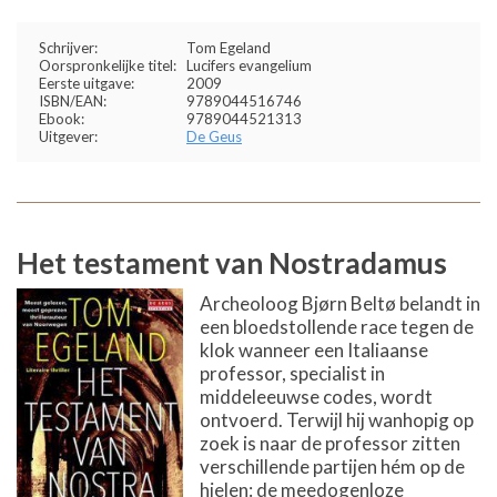
Schrijver:
Tom Egeland
Oorspronkelijke titel:
Lucifers evangelium
Eerste uitgave:
2009
ISBN/EAN:
9789044516746
Ebook:
9789044521313
Uitgever:
De Geus
Het testament van Nostradamus
Archeoloog Bjørn Beltø belandt in
een bloedstollende race tegen de
klok wanneer een Italiaanse
professor, specialist in
middeleeuwse codes, wordt
ontvoerd. Terwijl hij wanhopig op
zoek is naar de professor zitten
verschillende partijen hém op de
hielen: de meedogenloze