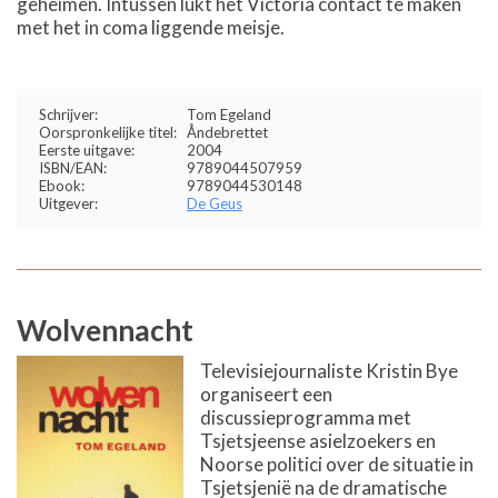
geheimen. Intussen lukt het Victoria contact te maken
met het in coma liggende meisje.
Schrijver:
Tom Egeland
Oorspronkelijke titel:
Åndebrettet
Eerste uitgave:
2004
ISBN/EAN:
9789044507959
Ebook:
9789044530148
Uitgever:
De Geus
Wolvennacht
Televisiejournaliste Kristin Bye
organiseert een
discussieprogramma met
Tsjetsjeense asielzoekers en
Noorse politici over de situatie in
Tsjetsjenië na de dramatische