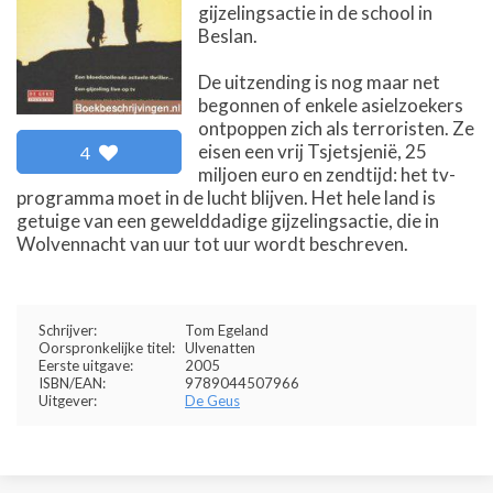
gijzelingsactie in de school in
Beslan.
De uitzending is nog maar net
begonnen of enkele asielzoekers
ontpoppen zich als terroristen. Ze
eisen een vrij Tsjetsjenië, 25
4
miljoen euro en zendtijd: het tv-
programma moet in de lucht blijven. Het hele land is
getuige van een gewelddadige gijzelingsactie, die in
Wolvennacht van uur tot uur wordt beschreven.
Schrijver:
Tom Egeland
Oorspronkelijke titel:
Ulvenatten
Eerste uitgave:
2005
ISBN/EAN:
9789044507966
Uitgever:
De Geus