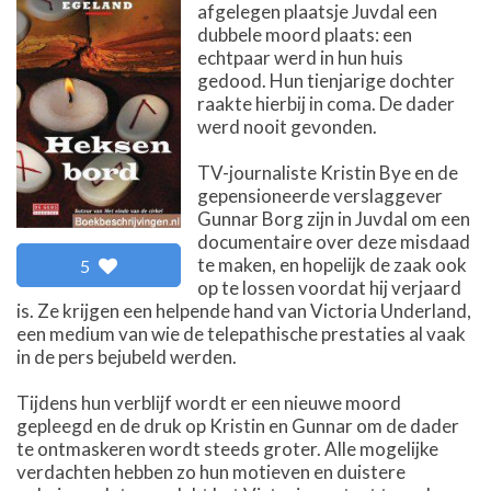
afgelegen plaatsje Juvdal een
dubbele moord plaats: een
echtpaar werd in hun huis
gedood. Hun tienjarige dochter
raakte hierbij in coma. De dader
werd nooit gevonden.
TV-journaliste Kristin Bye en de
gepensioneerde verslaggever
Gunnar Borg zijn in Juvdal om een
documentaire over deze misdaad
te maken, en hopelijk de zaak ook
5
op te lossen voordat hij verjaard
is. Ze krijgen een helpende hand van Victoria Underland,
een medium van wie de telepathische prestaties al vaak
in de pers bejubeld werden.
Tijdens hun verblijf wordt er een nieuwe moord
gepleegd en de druk op Kristin en Gunnar om de dader
te ontmaskeren wordt steeds groter. Alle mogelijke
verdachten hebben zo hun motieven en duistere