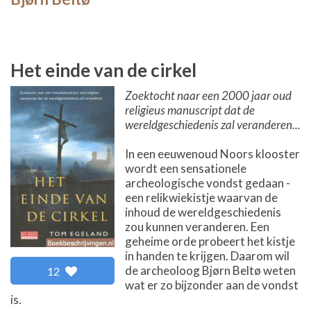
Het einde van de cirkel
Zoektocht naar een 2000 jaar oud
religieus manuscript dat de
wereldgeschiedenis zal veranderen...
In een eeuwenoud Noors klooster
wordt een sensationele
archeologische vondst gedaan -
een relikwiekistje waarvan de
inhoud de wereldgeschiedenis
zou kunnen veranderen. Een
geheime orde probeert het kistje
in handen te krijgen. Daarom wil
de archeoloog Bjørn Beltø weten
12
wat er zo bijzonder aan de vondst
is.