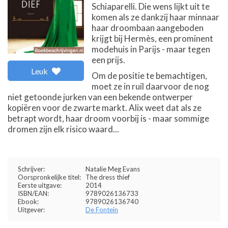
Schiaparelli. Die wens lijkt uit te
komen als ze dankzij haar minnaar
haar droombaan aangeboden
krijgt bij Hermès, een prominent
modehuis in Parijs - maar tegen
een prijs.
Leuk
Om de positie te bemachtigen,
moet ze in ruil daarvoor de nog
niet getoonde jurken van een bekende ontwerper
kopiëren voor de zwarte markt. Alix weet dat als ze
betrapt wordt, haar droom voorbij is - maar sommige
dromen zijn elk risico waard...
Schrijver:
Natalie Meg Evans
Oorspronkelijke titel:
The dress thief
Eerste uitgave:
2014
ISBN/EAN:
9789026136733
Ebook:
9789026136740
Uitgever:
De Fontein