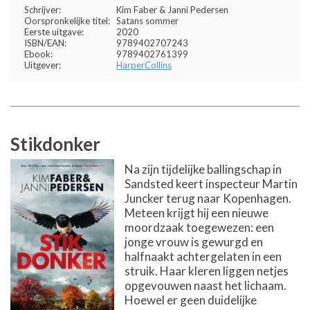
Schrijver:
Kim Faber & Janni Pedersen
Oorspronkelijke titel:
Satans sommer
Eerste uitgave:
2020
ISBN/EAN:
9789402707243
Ebook:
9789402761399
Uitgever:
HarperCollins
Stikdonker
Na zijn tijdelijke ballingschap in
Sandsted keert inspecteur Martin
Juncker terug naar Kopenhagen.
Meteen krijgt hij een nieuwe
moordzaak toegewezen: een
jonge vrouw is gewurgd en
halfnaakt achtergelaten in een
struik. Haar kleren liggen netjes
opgevouwen naast het lichaam.
Hoewel er geen duidelijke