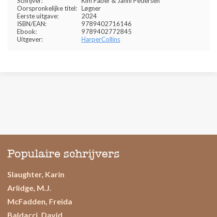
Schrijver:
Kim Faber & Janni Pedersen
Oorspronkelijke titel:
Løgner
Eerste uitgave:
2024
ISBN/EAN:
9789402716146
Ebook:
9789402772845
Uitgever:
HarperCollins
Populaire schrijvers
Slaughter, Karin
Arlidge, M.J.
McFadden, Freida
Baldacci, David