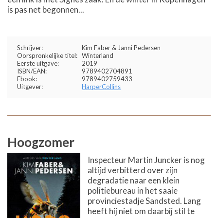
is pas net begonnen...
Schrijver:
Kim Faber & Janni Pedersen
Oorspronkelijke titel:
Winterland
Eerste uitgave:
2019
ISBN/EAN:
9789402704891
Ebook:
9789402759433
Uitgever:
HarperCollins
Hoogzomer
Inspecteur Martin Juncker is nog
altijd verbitterd over zijn
degradatie naar een klein
politiebureau in het saaie
provinciestadje Sandsted. Lang
heeft hij niet om daarbij stil te