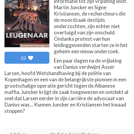
informatie tot zijn vrijlating leidt.
Martin Juncker en Signe
Kristiansen, de rechercheurs die
de moordzaak destijds
onderzochten, zijn echter niet
overtuigd van zijn onschuld.
Ondanks protest van hun
leidinggevenden starten ze in het
geheim een nieuw onderzoek.
33
Een paar dagen na de vrijlating
van Danius verdwijnt Asser
Larsen, hoofd Wetshandhaving bij de politie van
Kopenhagen en een van de belangrijkste pionnen in een
grootschalige operatie gericht tegen de Albanese
maffia. Juncker krijgt de zaak toegewezen en ontdekt al
snel dat Larsen eerder in zijn carrière de advocaat van
Danius was... Kunnen Juncker en Kristiansen het kwaad
stoppen?