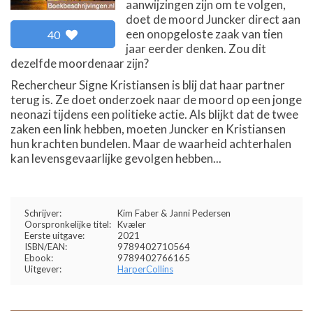
aanwijzingen zijn om te volgen,
doet de moord Juncker direct aan
een onopgeloste zaak van tien
40
jaar eerder denken. Zou dit
dezelfde moordenaar zijn?
Rechercheur Signe Kristiansen is blij dat haar partner
terug is. Ze doet onderzoek naar de moord op een jonge
neonazi tijdens een politieke actie. Als blijkt dat de twee
zaken een link hebben, moeten Juncker en Kristiansen
hun krachten bundelen. Maar de waarheid achterhalen
kan levensgevaarlijke gevolgen hebben...
Schrijver:
Kim Faber & Janni Pedersen
Oorspronkelijke titel:
Kvæler
Eerste uitgave:
2021
ISBN/EAN:
9789402710564
Ebook:
9789402766165
Uitgever:
HarperCollins