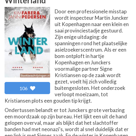
Winterland
Door een professionele misstap
wordt inspecteur Martin Juncker
uit Kopenhagen naar een klein en
saai provinciestadje gestuurd.
Zijn enige uitdaging: de
spanningen rond het plaatselijke
asielzoekerscentrum. Als er een
bom ontploft in hartje
Kopenhagen en Junckers
voormalige partner Signe
Kristiansen op de zaak wordt
gezet, voelt hij zich volledig
buitengesloten. Het onderzoek
106
verloopt moeizaam, tot
Kristiansen plots een gouden tip krijgt.
Ondertussen belandt er tot Junckers grote verbazing
een moordzaak op zijn bureau. Het lijkt een uit de hand
gelopen overval, maar als blijkt dat het slachtoffer
banden had met neonazi's, wordt al snel duidelijk dat er
een link is met Signes zaak. En de winter in Kopenhagen