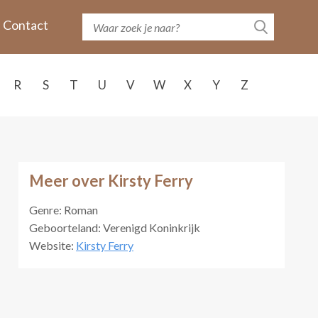
Contact
R
S
T
U
V
W
X
Y
Z
Meer over Kirsty Ferry
Genre: Roman
Geboorteland: Verenigd Koninkrijk
Website:
Kirsty Ferry