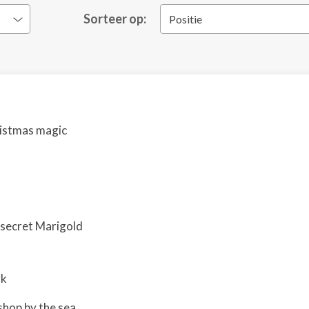
Sorteer op:
Positie
hristmas magic
secret Marigold
rk
kshop by the sea