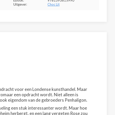
Ebook:
9781393815990
Uitgever:
Choc Lit
 opdracht voor een Londense kunsthandel. Maar
 zomaar een opdracht wordt. Niet alleen is
s ook eigendom van de gebroeders Penhaligon.
seling een stuk interessanter wordt. Maar hoe
geheim herbergt, en een lang vergeten Rose zou