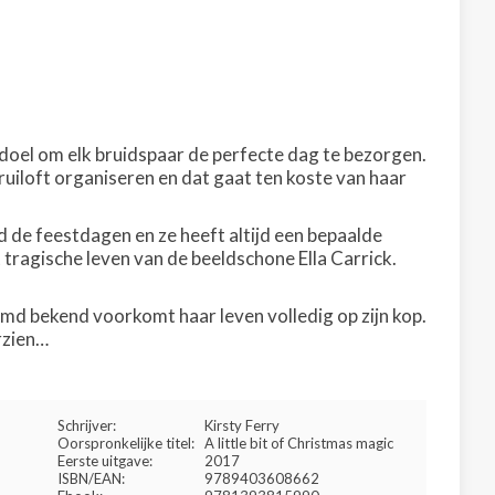
 doel om elk bruidspaar de perfecte dag te bezorgen.
ruiloft organiseren en dat gaat ten koste van haar
nd de feestdagen en ze heeft altijd een bepaalde
ragische leven van de beeldschone Ella Carrick.
md bekend voorkomt haar leven volledig op zijn kop.
rzien…
Schrijver:
Kirsty Ferry
Oorspronkelijke titel:
A little bit of Christmas magic
Eerste uitgave:
2017
ISBN/EAN:
9789403608662