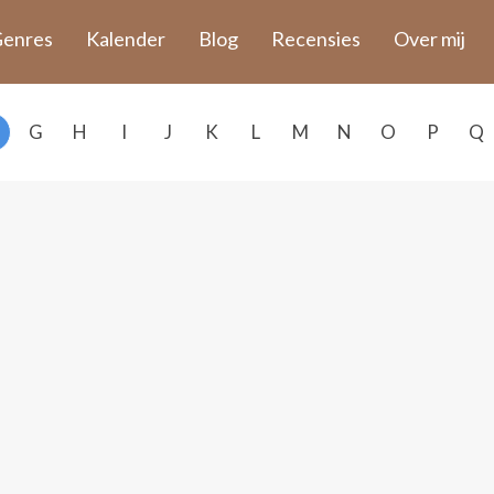
enres
Kalender
Blog
Recensies
Over mij
G
H
I
J
K
L
M
N
O
P
Q