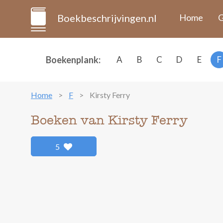
Boekbeschrijvingen.nl
Home
G
Boekenplank:
A
B
C
D
E
F
Home
F
Kirsty Ferry
Boeken van Kirsty Ferry
5