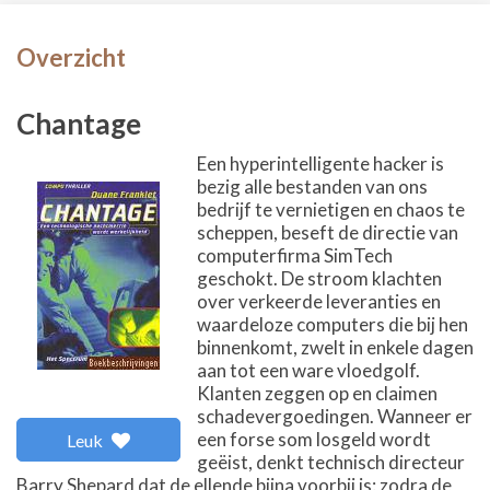
Overzicht
Chantage
Een hyperintelligente hacker is
bezig alle bestanden van ons
bedrijf te vernietigen en chaos te
scheppen, beseft de directie van
computerfirma SimTech
geschokt. De stroom klachten
over verkeerde leveranties en
waardeloze computers die bij hen
binnenkomt, zwelt in enkele dagen
aan tot een ware vloedgolf.
Klanten zeggen op en claimen
schadevergoedingen. Wanneer er
een forse som losgeld wordt
Leuk
geëist, denkt technisch directeur
Barry Shepard dat de ellende bijna voorbij is: zodra de