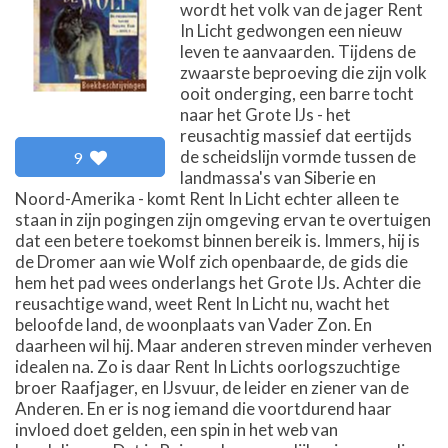
wordt het volk van de jager Rent
In Licht gedwongen een nieuw
leven te aanvaarden. Tijdens de
zwaarste beproeving die zijn volk
ooit onderging, een barre tocht
naar het Grote IJs - het
reusachtig massief dat eertijds
de scheidslijn vormde tussen de
9
landmassa's van Siberie en
Noord-Amerika - komt Rent In Licht echter alleen te
staan in zijn pogingen zijn omgeving ervan te overtuigen
dat een betere toekomst binnen bereik is. Immers, hij is
de Dromer aan wie Wolf zich openbaarde, de gids die
hem het pad wees onderlangs het Grote IJs. Achter die
reusachtige wand, weet Rent In Licht nu, wacht het
beloofde land, de woonplaats van Vader Zon. En
daarheen wil hij. Maar anderen streven minder verheven
idealen na. Zo is daar Rent In Lichts oorlogszuchtige
broer Raafjager, en IJsvuur, de leider en ziener van de
Anderen. En er is nog iemand die voortdurend haar
invloed doet gelden, een spin in het web van