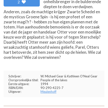
onheilsbrenger in de bulderende
2
diepten te doen verdwijnen.
Anderen, zoals de machtige krijger Zwarte Schedel en
de mysticus Groene Spin - is hij een profeet of een
zwarte magi?r? - hebben zo hun eigen plannen met de
totem. Hun aanhoudende bemoeienis is er de oorzaak
van dat de jager en handelaar Otter voor een moeilijke
keuze wordt geplaatst: is hij voor of tegen Sterschelp?
Daarbij heeft Otter meer aan zijn hoofd: een
wraakzuchtig stamhoofd wiens geliefe, Parel, Otters
hart betoverde, zit hem zeer dicht op de hielen. Wie zal
overleven? Wie zal overwinnen?
Schrijver:
W. Michael Gear & Kathleen O'Neal Gear
Oorspronkelijke titel:
People of the lakes
Eerste uitgave:
1994
ISBN/EAN:
90-290-4225-7
Uitgever:
Meulenhoff