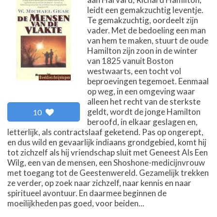
leidt een gemakzuchtig leventje.
Te gemakzuchtig, oordeelt zijn
vader. Met de bedoeling een man
van hem te maken, stuurt de oude
Hamilton zijn zoon in de winter
van 1825 vanuit Boston
westwaarts, een tocht vol
beproevingen tegemoet. Eenmaal
op weg, in een omgeving waar
alleen het recht van de sterkste
geldt, wordt de jonge Hamilton
10
beroofd, in elkaar geslagen en,
letterlijk, als contractslaaf geketend. Pas op ongerept,
en dus wild en gevaarlijk indiaans grondgebied, komt hij
tot zichzelf als hij vriendschap sluit met Geneest Als Een
Wilg, een van de mensen, een Shoshone-medicijnvrouw
met toegang tot de Geestenwereld. Gezamelijk trekken
ze verder, op zoek naar zichzelf, naar kennis en naar
spiritueel avontuur. En daarmee beginnen de
moeilijkheden pas goed, voor beiden...