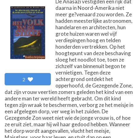
De Anasazi vestigden een rijk dat
daarna in Noord-Amerika niet
meer ge?venaard zou worden. Ze
hadden meesterlijke astronomen,
handelaren en architecten, hun
grote huizen waren wel vijf
verdiepingen hoog en telden
honderden vertrekken. Op het
hoogtepunt van deze beschaving
sloeg het noodlot toe, toen ze
zichzelf van binnenuit begon te
vernietigen. Tegen deze
achtergrond ontdekt het
2
opperhoofd, de Gezegende Zone,
dat zijn vrouw veertien zomers geleden het kind van een
andere man ter wereld heeft gebracht. Om dit kind
tegen zijn wraak te beschermen, verborg ze het meisje in
een afgelegen dorp, ver weg in het zuiden. De
Gezegende Zon weet niet wie de jonge vrouw is, of hoe
ze eruit ziet, maar hij wil haar gedood hebben. Wanneer
het dorp wordt aangevallen, vlucht het meisje,
Maisglans, voor haar leven, en stuit dan op een