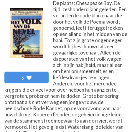
De plaats: Chesapeake Bay. De
tijd: zeshonderd jaar geleden. Een
verbitterde oude kluizenaar die
door het volk de Poema wordt
genoemd, leeft teruggetrokken
op een eiland in het midden van de
baai. Tot zijn grote ongenoegen
wordt hij beschouwd als een
gevaarlijke tovenaar. Alleen de
dappersten van het volk wagen
zich in zijn nabijheid, maar alleen
om hem om smeerseltjes en
liefdesdrankjes te vragen.
6
Anderen, voor het merendeel
krijgers die er veel voor over hebben hun aanzien te
vergroten, proberen hem te doden. Grote beroering
ontstaat als niet ver weg een jonge vrouw, de
beeldschone Rode Kanoet, op de vooravond van haar
huwelijk met Koperen Donder, de geheimzinnige leider
van de stammen stroomopwaarts aan de rivier, wordt
vermoord. Het gevolg is dat Waterslang, de leider van