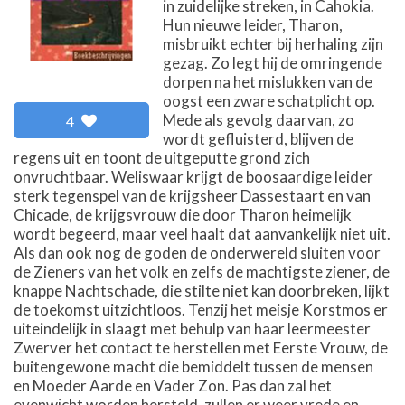
in zuidelijke streken, in Cahokia.
Hun nieuwe leider, Tharon,
misbruikt echter bij herhaling zijn
gezag. Zo legt hij de omringende
dorpen na het mislukken van de
oogst een zware schatplicht op.
Mede als gevolg daarvan, zo
4
wordt gefluisterd, blijven de
regens uit en toont de uitgeputte grond zich
onvruchtbaar. Weliswaar krijgt de boosaardige leider
sterk tegenspel van de krijgsheer Dassestaart en van
Chicade, de krijgsvrouw die door Tharon heimelijk
wordt begeerd, maar veel haalt dat aanvankelijk niet uit.
Als dan ook nog de goden de onderwereld sluiten voor
de Zieners van het volk en zelfs de machtigste ziener, de
knappe Nachtschade, die stilte niet kan doorbreken, lijkt
de toekomst uitzichtloos. Tenzij het meisje Korstmos er
uiteindelijk in slaagt met behulp van haar leermeester
Zwerver het contact te herstellen met Eerste Vrouw, de
buitengewone macht die bemiddelt tussen de mensen
en Moeder Aarde en Vader Zon. Pas dan zal het
evenwicht worden hersteld, zullen er weer vrede en