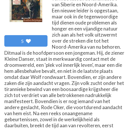
van Siberie en Noord-Amerika.
Een nieuwe leider is opgestaan,
maar ook in de tegenwoordige
tijd dienen oude problemen als
honger en een vijandige natuur
zich aan als het volk uitzwermt
over de streken die tot het
5
Noord-Amerika van nu behoren.
Ditmaal is de hoofdpersoon een jongeman. Hij, de ziener
Kleine Danser, staat in merkwaardig contact met de
droomwereld, een 'plek vol innerlijk leven', maar een die
hem allesbehalve bevalt, en niet in de laatste plaats
omdat daar Wolf rondwaart. Bovendien, er zijn andere
zaken die zijn aandacht vragen. Zijn volk zucht onder het
tirannieke bewind van een boosaardige krijgsheer die
zich tot verdriet van alle betrokkenen nadrukkelijk
manifesteert. Bovendien is er nog iemand van het
andere geslacht, Rode Oker, die voortdurend aandacht
van hem eist. Na een reeks onaangename
gebeurtenissen, zowel in de werkelijkheid als
daarbuiten, breekt de tijd aan van revolteren, eerst