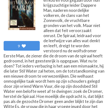
en kou en voorgegaan door hun
krijgszuchtige leider Dappere
Man, naderen noordelijke
volkeren, de clans van het
Zonnevolk, de vruchtbare
gronden van het volk. Maar niet
alleen dat feit veroorzaakt
onrust. De Spiraal, leidraad voor
de leefwijze van alles wat denkt
en leeft, dreigt te worden
9
verstoord nu de wolfsdromer
Eerste Man, de ziener die de droom van de spiraal heeft
gedroomd, in het geestenrijk is opgegaan. Wat nu te
doen? Tot ieders verbazing is het aan een mismaakte, hij
die later Stil Water zal heten, om de totstandkoming van
een nieuwe droom te verwezenlijken. Die welhaast
onmogelijke taak wordt hem op zijn schouders gelegd
door zijn vriend Warm Vuur, die op zijn doodsbed Stil
Water een belofte weet af te dwingen: zoek de Dromer,
herstel de Spiraal. Hoe moeilijk die opdracht is, dat blijkt
pas als de gezochte Dromer geen ander blijkt te zijn dan
Witte Es, de vrouw die in haar vroege jeugd door het