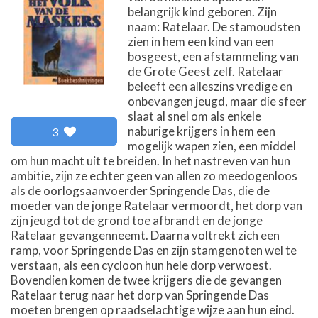
belangrijk kind geboren. Zijn
naam: Ratelaar. De stamoudsten
zien in hem een kind van een
bosgeest, een afstammeling van
de Grote Geest zelf. Ratelaar
beleeft een alleszins vredige en
onbevangen jeugd, maar die sfeer
slaat al snel om als enkele
naburige krijgers in hem een
3
mogelijk wapen zien, een middel
om hun macht uit te breiden. In het nastreven van hun
ambitie, zijn ze echter geen van allen zo meedogenloos
als de oorlogsaanvoerder Springende Das, die de
moeder van de jonge Ratelaar vermoordt, het dorp van
zijn jeugd tot de grond toe afbrandt en de jonge
Ratelaar gevangenneemt. Daarna voltrekt zich een
ramp, voor Springende Das en zijn stamgenoten wel te
verstaan, als een cycloon hun hele dorp verwoest.
Bovendien komen de twee krijgers die de gevangen
Ratelaar terug naar het dorp van Springende Das
moeten brengen op raadselachtige wijze aan hun eind.