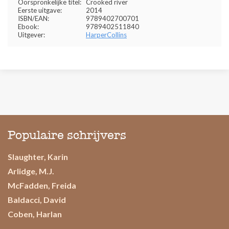
Oorspronkelijke titel:
Crooked river
Eerste uitgave:
2014
ISBN/EAN:
9789402700701
Ebook:
9789402511840
Uitgever:
HarperCollins
Populaire schrijvers
Slaughter, Karin
Arlidge, M.J.
McFadden, Freida
Baldacci, David
Coben, Harlan