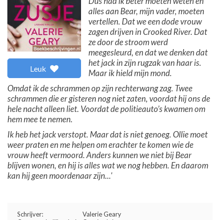
Dus had ik beter moeten weten en
alles aan Bear, mijn vader, moeten
vertellen. Dat we een dode vrouw
zagen drijven in Crooked River. Dat
ze door de stroom werd
meegesleurd, en dat we denken dat
het jack in zijn rugzak van haar is.
Leuk
Maar ik hield mijn mond.
Omdat ik de schrammen op zijn rechterwang zag. Twee
schrammen die er gisteren nog niet zaten, voordat hij ons de
hele nacht alleen liet. Voordat de politieauto’s kwamen om
hem mee te nemen.
Ik heb het jack verstopt. Maar dat is niet genoeg. Ollie moet
weer praten en me helpen om erachter te komen wie de
vrouw heeft vermoord. Anders kunnen we niet bij Bear
blijven wonen, en hij is alles wat we nog hebben. En daarom
kan hij geen moordenaar zijn...'
Schrijver:
Valerie Geary