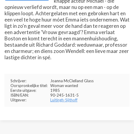
knappe acteur Michael - die
opnieuw verliefd wordt, maar nu op een man - op de
klippen loopt. Achtergelaten met een gebroken hart en
een veel te hoge huur móet Emma iets ondernemen. Wat
ligt in zo'n geval meer voor de hand dan te reageren op
een advertentie 'Vrouw gevraagd'? Emma verlaat
Boston en komt terecht in een mannenhuishouding,
bestaande uit Richard Goddard: weduwnaar, professor
en charmeur; en diens zoon Wendell: een lieve maar zeer
lastige dichter in spé.
Schrijver:
Joanna McClelland Glass
Oorspronkelijke titel:
Woman wanted
Eerste uitgave:
1985
ISBN/EAN:
90-245-1631-5
Uitgever:
Luitingh-Sijthoff