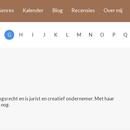
enres
Kalender
Blog
Recensies
Over mij
G
H
I
J
K
L
M
N
O
P
Q
srecht en is jurist en creatief ondernemer. Met haar
 nog
.