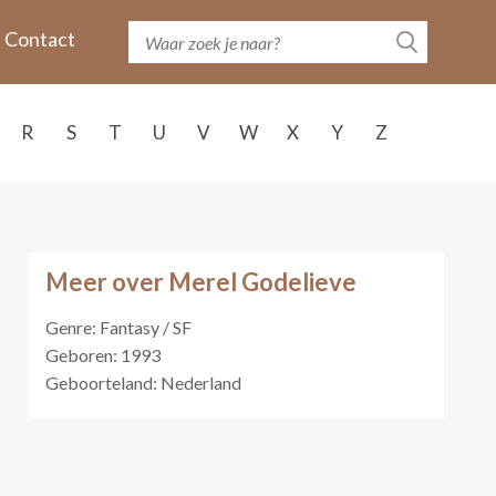
Contact
R
S
T
U
V
W
X
Y
Z
Meer over Merel Godelieve
Genre: Fantasy / SF
Geboren: 1993
Geboorteland: Nederland