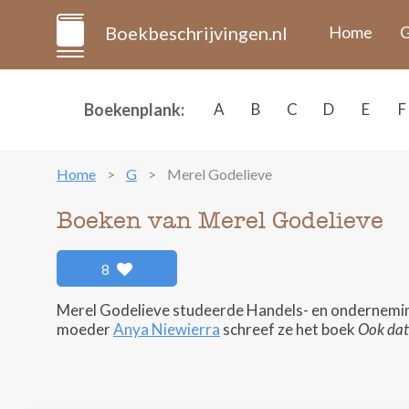
Boekbeschrijvingen.nl
Home
G
Boekenplank:
A
B
C
D
E
F
Home
G
Merel Godelieve
Boeken van Merel Godelieve
8
Merel Godelieve studeerde Handels- en onderneming
moeder
Anya Niewierra
schreef ze het boek
Ook dat