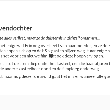
avendochter
 alles verliest, moet ze de duisternis in zichzelf omarmen...
het enige wat Erin nog overheeft van haar moeder, en ze doet
en hopen zich op en de b&b-gasten blijven weg. Haar enige h
ls set voor een nieuwe film, lijkt ook deze hoop vervlogen.
ich tot de stem diep onder het kasteel, een die haar al jaren 
 de andere kasteelheer dood en de filmploeg onderweg.
, maar nog diezelfde avond gaat het mis en wanneer alle gaste