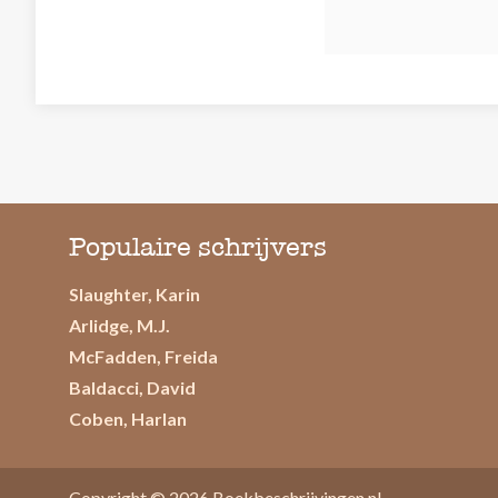
Populaire schrijvers
Slaughter, Karin
Arlidge, M.J.
McFadden, Freida
Baldacci, David
Coben, Harlan
Copyright © 2026
Boekbeschrijvingen.nl