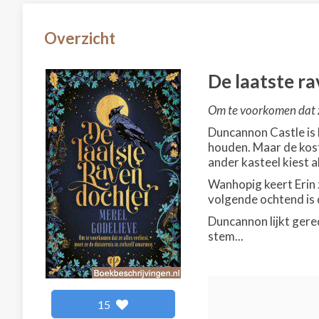
Overzicht
De laatste r
Om te voorkomen dat ze
Duncannon Castle is 
houden. Maar de kost
ander kasteel kiest a
Wanhopig keert Erin z
volgende ochtend is
Duncannon lijkt gered
stem...
15