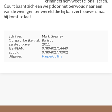
crimineel hem weet te lokaliseren.
Court baant zich een weg door het oerwoud naar een
van de weinigen ter wereld die hij kan vertrouwen, maar
hij komt te laat...
Schrijver:
Mark Greaney
Oorspronkelijke titel:
Ballistic
Eerste uitgave:
2011
ISBN/EAN:
9789402714449
Ebook:
9789402770902
Uitgever:
HarperCollins