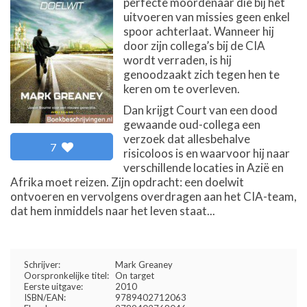
perfecte moordenaar die bij het
uitvoeren van missies geen enkel
spoor achterlaat. Wanneer hij
door zijn collega’s bij de CIA
wordt verraden, is hij
genoodzaakt zich tegen hen te
keren om te overleven.
Dan krijgt Court van een dood
gewaande oud-collega een
verzoek dat allesbehalve
7
risicoloos is en waarvoor hij naar
verschillende locaties in Azië en
Afrika moet reizen. Zijn opdracht: een doelwit
ontvoeren en vervolgens overdragen aan het CIA-team,
dat hem inmiddels naar het leven staat...
Schrijver:
Mark Greaney
Oorspronkelijke titel:
On target
Eerste uitgave:
2010
ISBN/EAN:
9789402712063