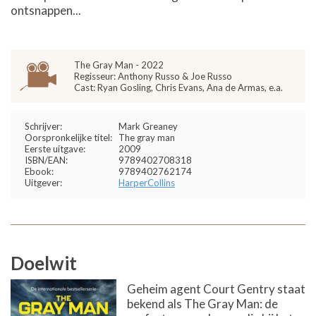
ontsnappen...
The Gray Man - 2022
Regisseur: Anthony Russo & Joe Russo
Cast: Ryan Gosling, Chris Evans, Ana de Armas, e.a.
Schrijver:
Mark Greaney
Oorspronkelijke titel:
The gray man
Eerste uitgave:
2009
ISBN/EAN:
9789402708318
Ebook:
9789402762174
Uitgever:
HarperCollins
Doelwit
Geheim agent Court Gentry staat
bekend als The Gray Man: de