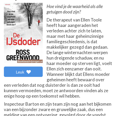
Hoe vind je de waarheid als alle
getuigen dood zijn?
De therapeut van Ellen Toole
heeft haar aangeraden het
verleden achter zich te laten,
maar met haar geheimzinnige
familiegeschiedenis, is dat
makkelijker gezegd dan gedaan.
De lange winternachten werpen
hun dreigende schaduw, en nu
haar moeder op sterven ligt, voelt
Ellen zich eenzamer dan ooit.
Leuk
Wanneer blijkt dat Ellens moeder
geheimen heeft bewaard over
een verleden dat nog duisterder is dan ze ooit had
kunnen vermoeden, moet ze antwoorden vinden als ze
enige hoop op een toekomst wil hebben.
Inspecteur Barton en zijn team zijn nog aan het bijkomen
van een bijzonder zware en gruwelijke zaak, dus een
melding van een ontvoering, gevolgd door de vondst