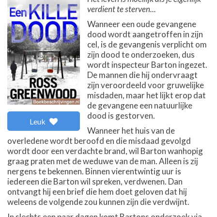
verdient te sterven...
Wanneer een oude gevangene
dood wordt aangetroffen in zijn
cel, is de gevangenis verplicht om
zijn dood te onderzoeken, dus
wordt inspecteur Barton ingezet.
De mannen die hij ondervraagt
zijn veroordeeld voor gruwelijke
misdaden, maar het lijkt erop dat
de gevangene een natuurlijke
dood is gestorven.
Leuk
Wanneer het huis van de
overledene wordt beroofd en die misdaad gevolgd
wordt door een verdachte brand, wil Barton wanhopig
graag praten met de weduwe van de man. Alleen is zij
nergens te bekennen. Binnen vierentwintig uur is
iedereen die Barton wil spreken, verdwenen. Dan
ontvangt hij een brief die hem doet geloven dat hij
weleens de volgende zou kunnen zijn die verdwijnt.
In slechts een paar dagen komt Bartons onderzoek via