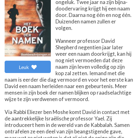
ongeluk. Twee jaar na zijn bijna-
doodervaring krijgt hij een naam
door. Daarna nog één en nog één.
Duizenden namen zullen er
volgen.
Wanneer professor David
Shepherd negentien jaar later
weer een naam doorkrijgt, kan hij
nog niet vermoeden dat deze
naam zijn leven volledig op zijn
Leuk
kop zal zetten. Iemand met die
naam is eerder die dag vermoord en voor het eerste kan
David een naam herleiden naar een gebeurtenis. Meer
mensen in zijn boek der namen blijken op raadselachtige
wijze te zijn verdwenen of vermoord.
Via Rabbi Eliezer ben Moshe komt David in contact met
de aantrekkelijke Israëlische professor Yael. Zij
introduceert hem in de wereld van de Kabbalah. Samen
ontrafelen ze een deel van zijn beangstigende gave,
maar wat ze niet weten is dat zij niet de enige zijn die