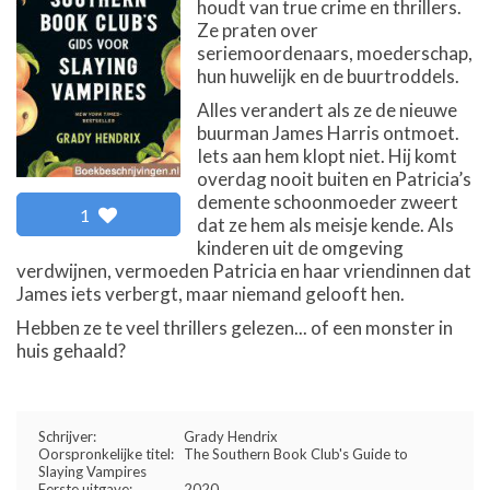
houdt van true crime en thrillers.
Ze praten over
seriemoordenaars, moederschap,
hun huwelijk en de buurtroddels.
Alles verandert als ze de nieuwe
buurman James Harris ontmoet.
Iets aan hem klopt niet. Hij komt
overdag nooit buiten en Patricia’s
demente schoonmoeder zweert
1
dat ze hem als meisje kende. Als
kinderen uit de omgeving
verdwijnen, vermoeden Patricia en haar vriendinnen dat
James iets verbergt, maar niemand gelooft hen.
Hebben ze te veel thrillers gelezen... of een monster in
huis gehaald?
Schrijver:
Grady Hendrix
Oorspronkelijke titel:
The Southern Book Club's Guide to
Slaying Vampires
Eerste uitgave:
2020