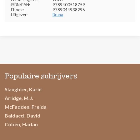
ISBN/EAN:
9789400518759
Ebook:
9789044938296
Uitgever:
Bruna
Populaire schrijvers
Slaughter, Karin
Arlidge, M.J.
McFadden, Freida
Baldacci, David
Coben, Harlan