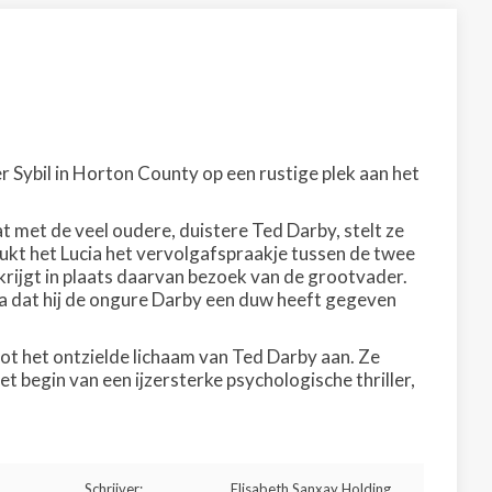
 Sybil in Horton County op een rustige plek aan het
met de veel oudere, duistere Ted Darby, stelt ze
 lukt het Lucia het vervolgafspraakje tussen de twee
krijgt in plaats daarvan bezoek van de grootvader.
ia dat hij de ongure Darby een duw heeft gegeven
oot het ontzielde lichaam van Ted Darby aan. Ze
het begin van een ijzersterke psychologische thriller,
Schrijver:
Elisabeth Sanxay Holding