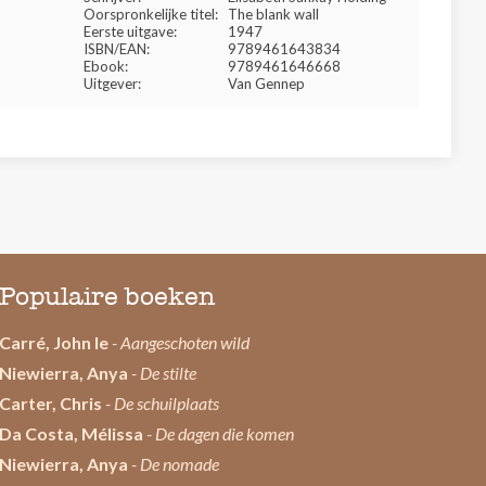
Oorspronkelijke titel:
The blank wall
Eerste uitgave:
1947
ISBN/EAN:
9789461643834
Ebook:
9789461646668
Uitgever:
Van Gennep
Populaire boeken
Carré, John le
- Aangeschoten wild
Niewierra, Anya
- De stilte
Carter, Chris
- De schuilplaats
Da Costa, Mélissa
- De dagen die komen
Niewierra, Anya
- De nomade