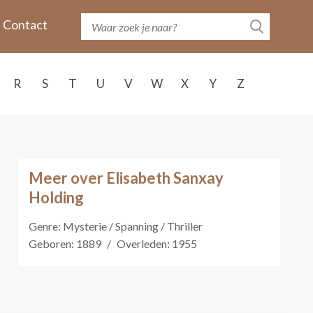
Contact
R
S
T
U
V
W
X
Y
Z
Meer over Elisabeth Sanxay
Holding
Genre: Mysterie / Spanning / Thriller
Geboren: 1889
/
Overleden: 1955