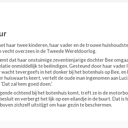
ur
et haar twee kinderen, haar vader en de trouwe huishoudster
 vecht overzees in de Tweede Wereldoorlog.
mt dat haar onstuimige zeventienjarige dochter Bee omgaat 
relatie onmiddellijk te beëindigen. Gesteund door haar vader
wacht tevergeefs in het donker bij het botenhuis op Bee, en 
ater huiswaarts keert, vertelt de oude man ingenomen aan Luc
 'Dat zal hem goed doen.'
lgende ochtend bij het botenhuis komt, treft ze in de motorb
sluit en verbergt het lijk op een eilandje in de buurt. Dat is 
boven zichzelf uitstijgt om haar gezin te beschermen.