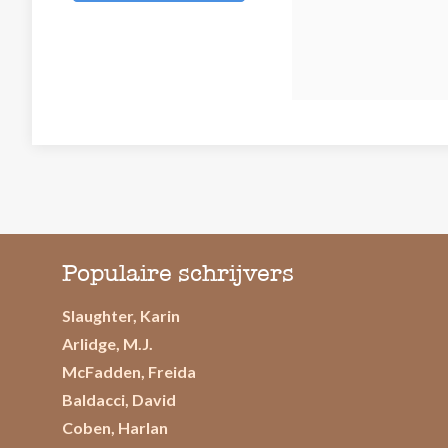
Populaire schrijvers
Slaughter, Karin
Arlidge, M.J.
McFadden, Freida
Baldacci, David
Coben, Harlan