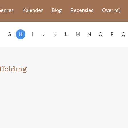
enres
Kalender
Blog
Recensies
Over mij
G
H
I
J
K
L
M
N
O
P
Q
Holding