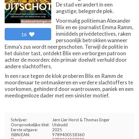
De stad verandert in een
angstige, belegerde plek.
Voormalig politieman Alexander
Blix en ex-journalist Emma Ramm,
inmiddels privédetectives, raken
16
persoonlijk betrokken wanneer
Emma’s zus wordt neergeschoten. Terwijl de politie in
het duister tast, ontdekt Blix een verborgen patroon
achter de moorden: één primair doelwit verhuld door
andere slachtoffers.
In een race tegen de klok proberen Blix en Ramm de
moordenaar te ontmaskeren en verdere slachtoffers te
voorkomen, gehinderd door wantrouwen, paniek en een
meedogenloze dader met een sinister motief.
Schrijver:
Jørn Lier Horst & Thomas Enger
Oorspronkelijke titel:
Utskudd
Eerste uitgave:
2025
ISBN/EAN:
9789400518360