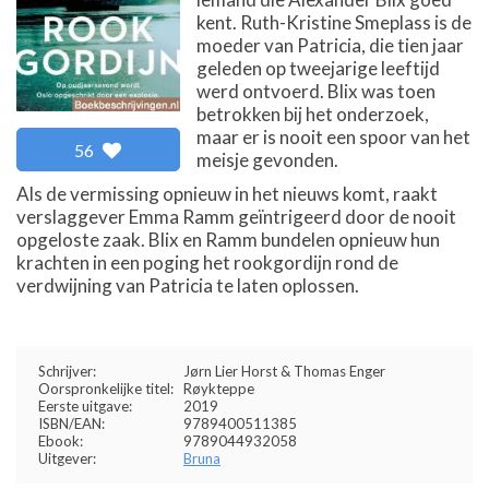
kent. Ruth-Kristine Smeplass is de
moeder van Patricia, die tien jaar
geleden op tweejarige leeftijd
werd ontvoerd. Blix was toen
betrokken bij het onderzoek,
maar er is nooit een spoor van het
56
meisje gevonden.
Als de vermissing opnieuw in het nieuws komt, raakt
verslaggever Emma Ramm geïntrigeerd door de nooit
opgeloste zaak. Blix en Ramm bundelen opnieuw hun
krachten in een poging het rookgordijn rond de
verdwijning van Patricia te laten oplossen.
Schrijver:
Jørn Lier Horst & Thomas Enger
Oorspronkelijke titel:
Røykteppe
Eerste uitgave:
2019
ISBN/EAN:
9789400511385
Ebook:
9789044932058
Uitgever:
Bruna