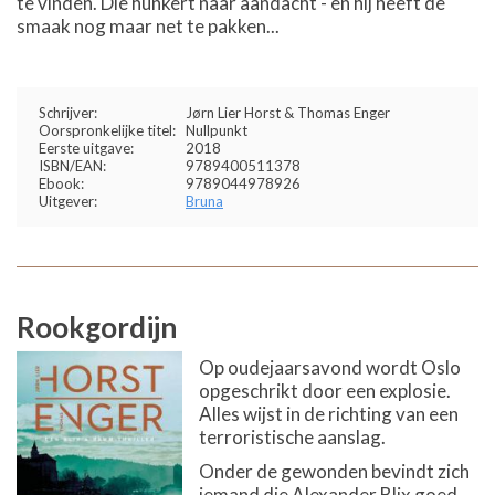
te vinden. Die hunkert naar aandacht - en hij heeft de
smaak nog maar net te pakken...
Schrijver:
Jørn Lier Horst & Thomas Enger
Oorspronkelijke titel:
Nullpunkt
Eerste uitgave:
2018
ISBN/EAN:
9789400511378
Ebook:
9789044978926
Uitgever:
Bruna
Rookgordijn
Op oudejaarsavond wordt Oslo
opgeschrikt door een explosie.
Alles wijst in de richting van een
terroristische aanslag.
Onder de gewonden bevindt zich
iemand die Alexander Blix goed