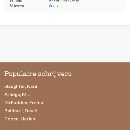
Ebook:
9789044937909
Uitgever:
Bruna
Populaire schrijvers
Slaughter, Karin
Arlidge, M.J.
McFadden, Freida
Baldacci, David
Coben, Harlan