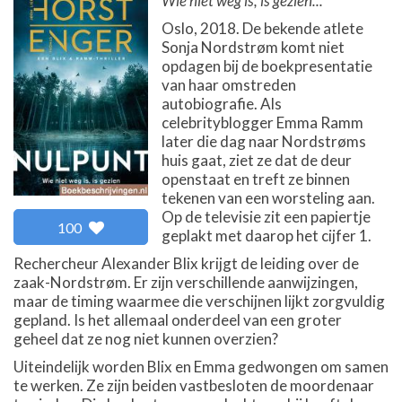
Wie niet weg is, is gezien...
Oslo, 2018. De bekende atlete
Sonja Nordstrøm komt niet
opdagen bij de boekpresentatie
van haar omstreden
autobiografie. Als
celebrityblogger Emma Ramm
later die dag naar Nordstrøms
huis gaat, ziet ze dat de deur
openstaat en treft ze binnen
tekenen van een worsteling aan.
Op de televisie zit een papiertje
100
geplakt met daarop het cijfer 1.
Rechercheur Alexander Blix krijgt de leiding over de
zaak-Nordstrøm. Er zijn verschillende aanwijzingen,
maar de timing waarmee die verschijnen lijkt zorgvuldig
gepland. Is het allemaal onderdeel van een groter
geheel dat ze nog niet kunnen overzien?
Uiteindelijk worden Blix en Emma gedwongen om samen
te werken. Ze zijn beiden vastbesloten de moordenaar