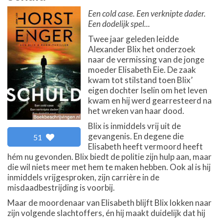
Een cold case. Een verknipte dader.
Een dodelijk spel...
Twee jaar geleden leidde
Alexander Blix het onderzoek
naar de vermissing van de jonge
moeder Elisabeth Eie. De zaak
kwam tot stilstand toen Blix’
eigen dochter Iselin om het leven
kwam en hij werd gearresteerd na
het wreken van haar dood.
Blix is inmiddels vrij uit de
gevangenis. En degene die
51
Elisabeth heeft vermoord heeft
hém nu gevonden. Blix biedt de politie zijn hulp aan, maar
die wil niets meer met hem te maken hebben. Ook al is hij
inmiddels vrijgesproken, zijn carrière in de
misdaadbestrijding is voorbij.
Maar de moordenaar van Elisabeth blijft Blix lokken naar
zijn volgende slachtoffers, én hij maakt duidelijk dat hij