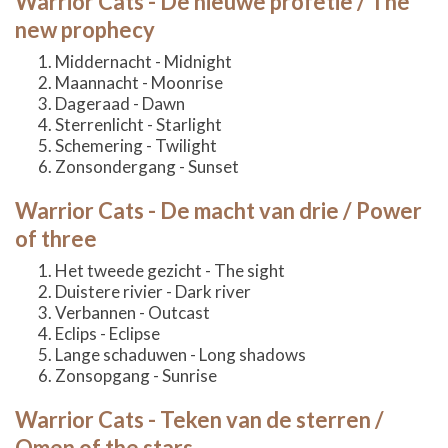
Warrior Cats - De nieuwe profetie / The
new prophecy
Middernacht - Midnight
Maannacht - Moonrise
Dageraad - Dawn
Sterrenlicht - Starlight
Schemering - Twilight
Zonsondergang - Sunset
Warrior Cats - De macht van drie / Power
of three
Het tweede gezicht - The sight
Duistere rivier - Dark river
Verbannen - Outcast
Eclips - Eclipse
Lange schaduwen - Long shadows
Zonsopgang - Sunrise
Warrior Cats - Teken van de sterren /
Omen of the stars