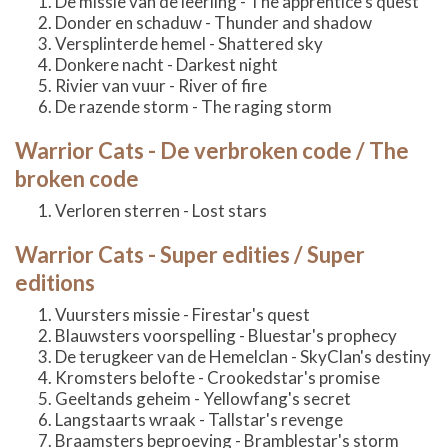
De missie van de leerling - The apprentice's quest
Donder en schaduw - Thunder and shadow
Versplinterde hemel - Shattered sky
Donkere nacht - Darkest night
Rivier van vuur - River of fire
De razende storm - The raging storm
Warrior Cats - De verbroken code / The
broken code
Verloren sterren - Lost stars
Warrior Cats - Super edities / Super
editions
Vuursters missie - Firestar's quest
Blauwsters voorspelling - Bluestar's prophecy
De terugkeer van de Hemelclan - SkyClan's destiny
Kromsters belofte - Crookedstar's promise
Geeltands geheim - Yellowfang's secret
Langstaarts wraak - Tallstar's revenge
Braamsters beproeving - Bramblestar's storm