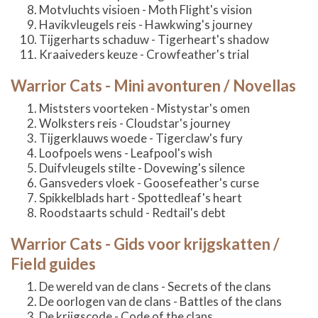
Motvluchts visioen - Moth Flight's vision
Havikvleugels reis - Hawkwing's journey
Tijgerharts schaduw - Tigerheart's shadow
Kraaiveders keuze - Crowfeather's trial
Warrior Cats - Mini avonturen / Novellas
Miststers voorteken - Mistystar's omen
Wolksters reis - Cloudstar's journey
Tijgerklauws woede - Tigerclaw's fury
Loofpoels wens - Leafpool's wish
Duifvleugels stilte - Dovewing's silence
Gansveders vloek - Goosefeather's curse
Spikkelblads hart - Spottedleaf's heart
Roodstaarts schuld - Redtail's debt
Warrior Cats - Gids voor krijgskatten /
Field guides
De wereld van de clans - Secrets of the clans
De oorlogen van de clans - Battles of the clans
De krijgscode - Code of the clans