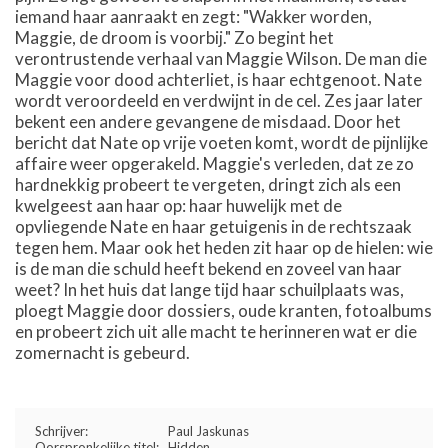
iemand haar aanraakt en zegt: "Wakker worden,
Maggie, de droom is voorbij." Zo begint het
verontrustende verhaal van Maggie Wilson. De man die
Maggie voor dood achterliet, is haar echtgenoot. Nate
wordt veroordeeld en verdwijnt in de cel. Zes jaar later
bekent een andere gevangene de misdaad. Door het
bericht dat Nate op vrije voeten komt, wordt de pijnlijke
affaire weer opgerakeld. Maggie's verleden, dat ze zo
hardnekkig probeert te vergeten, dringt zich als een
kwelgeest aan haar op: haar huwelijk met de
opvliegende Nate en haar getuigenis in de rechtszaak
tegen hem. Maar ook het heden zit haar op de hielen: wie
is de man die schuld heeft bekend en zoveel van haar
weet? In het huis dat lange tijd haar schuilplaats was,
ploegt Maggie door dossiers, oude kranten, fotoalbums
en probeert zich uit alle macht te herinneren wat er die
zomernacht is gebeurd.
Schrijver:
Paul Jaskunas
Oorspronkelijke titel:
Hidden