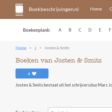
Boekbeschrijvingen.nl
Home
G
Boekenplank:
A
B
C
D
E
F
Home
J
Josten & Smits
Boeken van Josten & Smits
4
Josten & Smits bestaat uit het schrijversduo Marc J