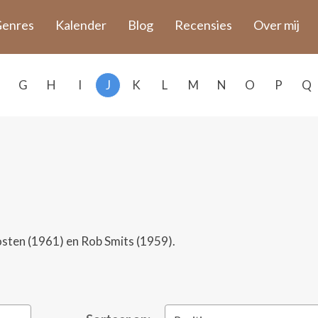
enres
Kalender
Blog
Recensies
Over mij
G
H
I
J
K
L
M
N
O
P
Q
osten (1961) en Rob Smits (1959).