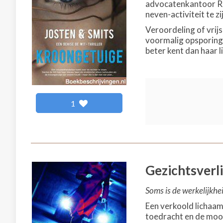
advocatenkantoor Rei
neven-activiteit te 
Veroordeling of vrij
voormalig opsporings
beter kent dan haar li
1
Gezichtsverl
Soms is de werkelijkhe
Een verkoold lichaam 
toedracht en de moor