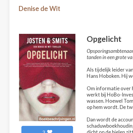
Denise de Wit
Opgelicht
Opsporingsambtenaar De
tanden in een grote va
Als tijdelijk leider
Hans Hoboken. Hij wo
Om informatie over h
werkt bij HoBo-Inves
wassen. Hoewel Toms k
op hem wordt. De twe
Dan wordt de accoun
schaduwboekhouding v
dicht op de hielen zi
3