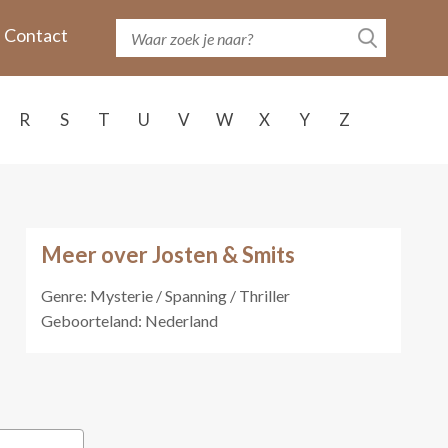
Contact
R
S
T
U
V
W
X
Y
Z
Meer over Josten & Smits
Genre: Mysterie / Spanning / Thriller
Geboorteland: Nederland