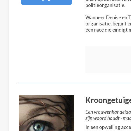
politieorganisatie.
Wanneer Denise en To
organisatie, begint e
een race die eindigt
Kroongetuig
Een vrouwenhandelaar 
zijn woord houdt - maar
In een opwelling acc