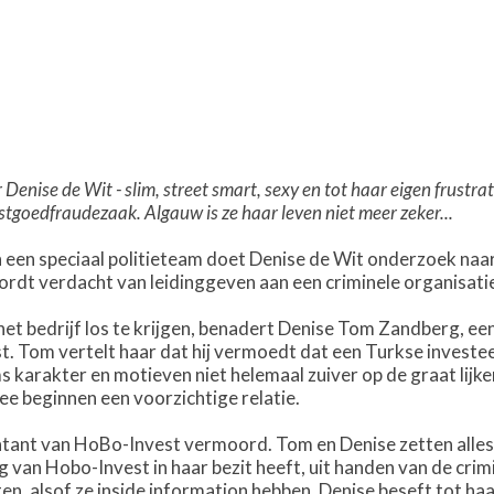
nise de Wit - slim, street smart, sexy en tot haar eigen frustrat
stgoedfraudezaak. Algauw is ze haar leven niet meer zeker...
 van een speciaal politieteam doet Denise de Wit onderzoek n
rdt verdacht van leidinggeven aan een criminele organisati
et bedrijf los te krijgen, benadert Denise Tom Zandberg, ee
t. Tom vertelt haar dat hij vermoedt dat een Turkse invest
arakter en motieven niet helemaal zuiver op de graat lijken 
e beginnen een voorzichtige relatie.
tant van HoBo-Invest vermoord. Tom en Denise zetten alles 
an Hobo-Invest in haar bezit heeft, uit handen van de crimin
tten, alsof ze inside information hebben. Denise beseft tot ha