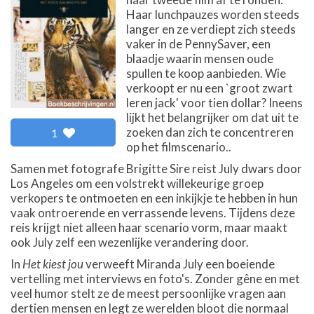
Haar lunchpauzes worden steeds
langer en ze verdiept zich steeds
vaker in de PennySaver, een
blaadje waarin mensen oude
spullen te koop aanbieden. Wie
verkoopt er nu een `groot zwart
leren jack' voor tien dollar? Ineens
lijkt het belangrijker om dat uit te
zoeken dan zich te concentreren
1
op het filmscenario..
Samen met fotografe Brigitte Sire reist July dwars door
Los Angeles om een volstrekt willekeurige groep
verkopers te ontmoeten en een inkijkje te hebben in hun
vaak ontroerende en verrassende levens. Tijdens deze
reis krijgt niet alleen haar scenario vorm, maar maakt
ook July zelf een wezenlijke verandering door.
In
Het kiest jou
verweeft Miranda July een boeiende
vertelling met interviews en foto's. Zonder gêne en met
veel humor stelt ze de meest persoonlijke vragen aan
dertien mensen en legt ze werelden bloot die normaal