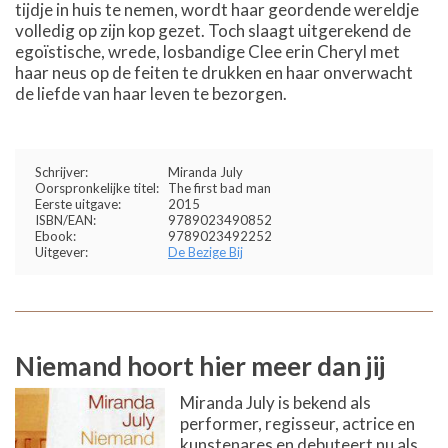
tijdje in huis te nemen, wordt haar geordende wereldje
volledig op zijn kop gezet. Toch slaagt uitgerekend de
egoïstische, wrede, losbandige Clee erin Cheryl met
haar neus op de feiten te drukken en haar onverwacht
de liefde van haar leven te bezorgen.
Schrijver:
Miranda July
Oorspronkelijke titel:
The first bad man
Eerste uitgave:
2015
ISBN/EAN:
9789023490852
Ebook:
9789023492252
Uitgever:
De Bezige Bij
Niemand hoort hier meer dan jij
Miranda July is bekend als
performer, regisseur, actrice en
kunstenares en debuteert nu als