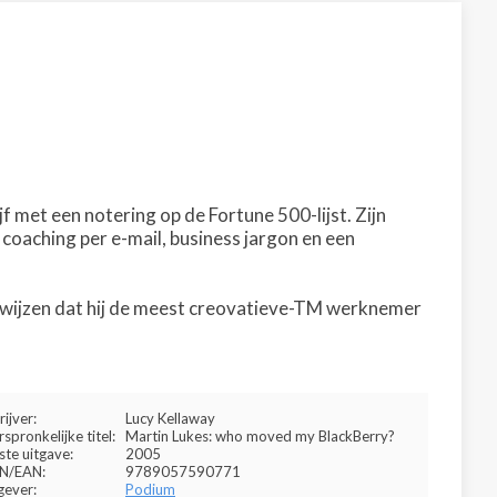
f met een notering op de Fortune 500-lijst. Zijn
oaching per e-mail, business jargon en een
e bewijzen dat hij de meest creovatieve-TM werknemer
rijver:
Lucy Kellaway
spronkelijke titel:
Martin Lukes: who moved my BlackBerry?
ste uitgave:
2005
BN/EAN:
9789057590771
gever:
Podium