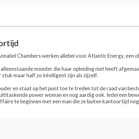
rtijd
Annabel Chambers werken allebei voor Atlantic Energy, een o
, alleenstaande moeder die haar opleiding niet heeft afgemaa
tuk maar half zo intelligent zijn als zijzelf.
r ouder en staat op het punt toe te treden tot de raad van bes
ultitaskende power woman en nog aardig ook. Iedereen bewo
affaire te beginnen met een man die ze buiten kantoortijd n