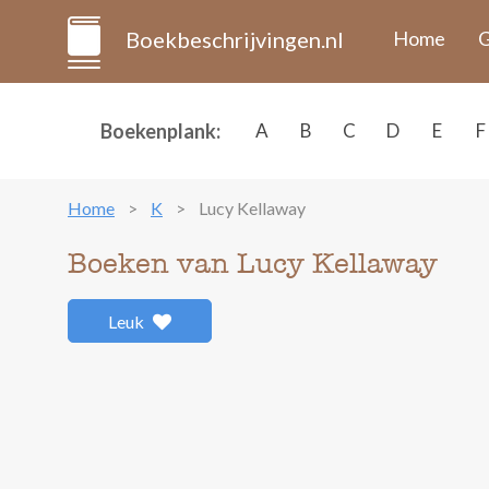
Boekbeschrijvingen.nl
Home
G
Boekenplank:
A
B
C
D
E
F
Home
K
Lucy Kellaway
Boeken van Lucy Kellaway
Leuk