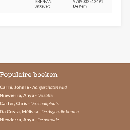
ISBN/EAN:
9789032512491
Uitgever:
De Kern
Populaire boeken
Carré, John le
- Aangeschoten wild
Niewierra, Anya
- De stilte
Carter, Chris
- De schuilplaats
Da Costa, Mélissa
- De dagen die komen
Niewierra, Anya
- De nomade