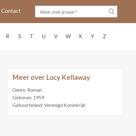
Contact
R
S
T
U
V
W
X
Y
Z
Meer over Lucy Kellaway
Genre: Roman
Geboren: 1959
Geboorteland: Verenigd Koninkrijk