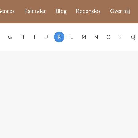
enres
Kalender
Blog
Recensies
Over mij
G
H
I
J
K
L
M
N
O
P
Q