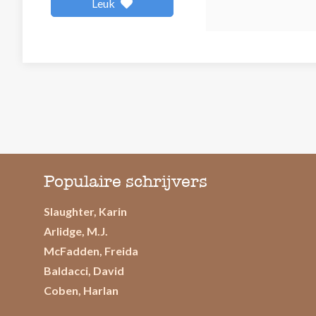
Leuk
Populaire schrijvers
Slaughter, Karin
Arlidge, M.J.
McFadden, Freida
Baldacci, David
Coben, Harlan