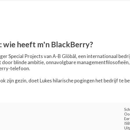
: wie heeft m'n BlackBerry?
er Special Projects van A-B Glöbâl, een internationaal bedrij
 door blinde ambitie, onnavolgbare managementfilosofieën, c
erry-telefoon.
ook zijn gezin, doet Lukes hilarische pogingen het bedrijf t
Sch
Oor
Eer
IS
Uit