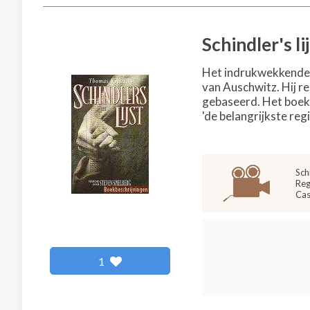
Schindler's li
Het indrukwekkende l
van Auschwitz. Hij re
gebaseerd. Het boek 
'de belangrijkste regie
Sch
Reg
Cas
1