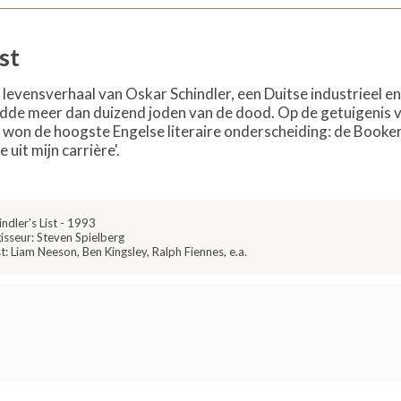
jst
evensverhaal van Oskar Schindler, een Duitse industrieel en
dde meer dan duizend joden van de dood. Op de getuigenis van
won de hoogste Engelse literaire onderscheiding: de Booker P
 uit mijn carrière'.
indler's List - 1993
isseur: Steven Spielberg
t: Liam Neeson, Ben Kingsley, Ralph Fiennes, e.a.