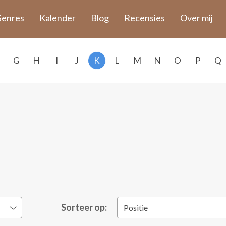
enres
Kalender
Blog
Recensies
Over mij
G
H
I
J
K
L
M
N
O
P
Q
Sorteer op:
Positie