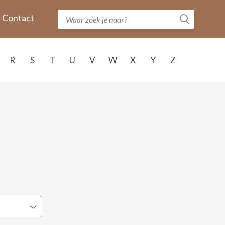
Contact
R
S
T
U
V
W
X
Y
Z