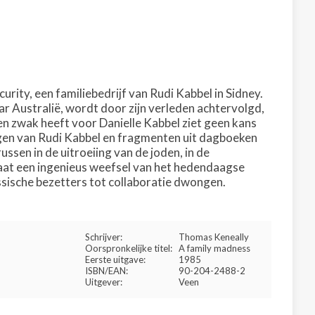
urity, een familiebedrijf van Rudi Kabbel in Sidney.
 Australië, wordt door zijn verleden achtervolgd,
een zwak heeft voor Danielle Kabbel ziet geen kans
ingen van Rudi Kabbel en fragmenten uit dagboeken
ssen in de uitroeiing van de joden, in de
taat een ingenieus weefsel van het hedendaagse
ssische bezetters tot collaboratie dwongen.
Schrijver:
Thomas Keneally
Oorspronkelijke titel:
A family madness
Eerste uitgave:
1985
ISBN/EAN:
90-204-2488-2
Uitgever:
Veen