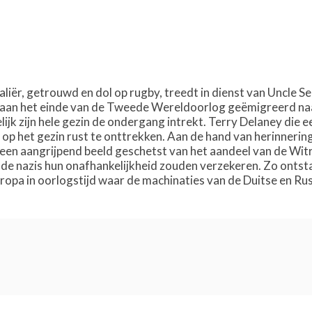
liër, getrouwd en dol op rugby, treedt in dienst van Uncle Sec
 aan het einde van de Tweede Wereldoorlog geëmigreerd naar
lijk zijn hele gezin de ondergang intrekt. Terry Delaney die 
e op het gezin rust te onttrekken. Aan de hand van herinner
een aangrijpend beeld geschetst van het aandeel van de Witru
 de nazis hun onafhankelijkheid zouden verzekeren. Zo onts
ropa in oorlogstijd waar de machinaties van de Duitse en Ru