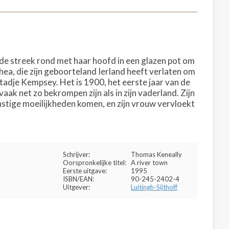
 de streek rond met haar hoofd in een glazen pot om
hea, die zijn geboorteland Ierland heeft verlaten om
stadje Kempsey. Het is 1900, het eerste jaar van de
ak net zo bekrompen zijn als in zijn vaderland. Zijn
rnstige moeilijkheden komen, en zijn vrouw vervloekt
Schrijver:
Thomas Keneally
Oorspronkelijke titel:
A river town
Eerste uitgave:
1995
ISBN/EAN:
90-245-2402-4
Uitgever:
Luitingh-Sijthoff