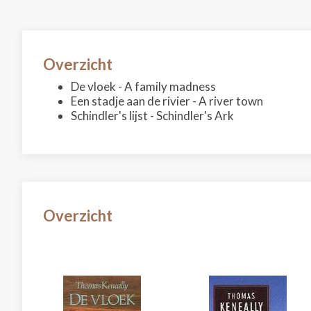
Overzicht
De vloek - A family madness
Een stadje aan de rivier - A river town
Schindler's lijst - Schindler's Ark
Overzicht