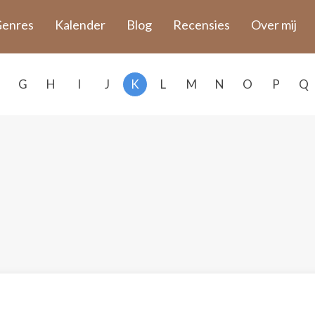
enres
Kalender
Blog
Recensies
Over mij
G
H
I
J
K
L
M
N
O
P
Q