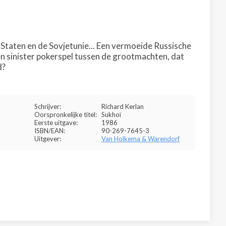
e Staten en de Sovjetunie... Een vermoeide Russische
en sinister pokerspel tussen de grootmachten, dat
d?
Schrijver:
Richard Kerlan
Oorspronkelijke titel:
Sukhoï
Eerste uitgave:
1986
ISBN/EAN:
90-269-7645-3
Uitgever:
Van Holkema & Warendorf