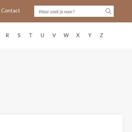
Contact
R
S
T
U
V
W
X
Y
Z