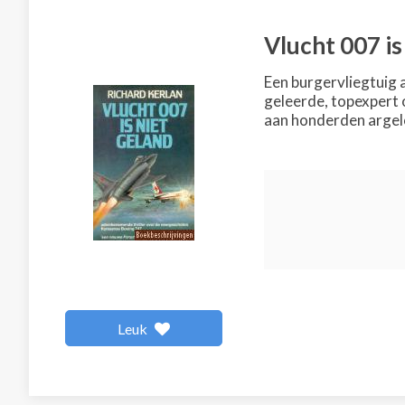
Vlucht 007 is
Een burgervliegtuig a
geleerde, topexpert 
aan honderden argeloz
Leuk