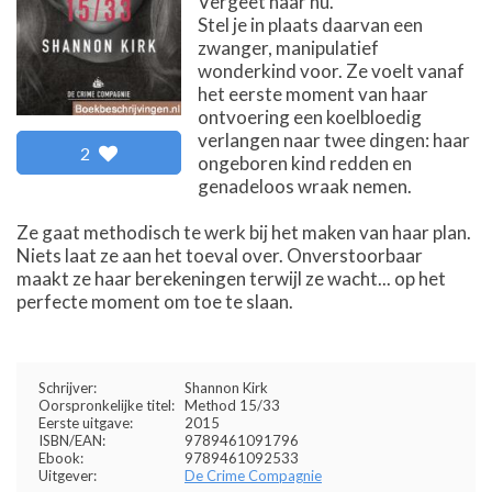
Vergeet haar nu.
Stel je in plaats daarvan een
zwanger, manipulatief
wonderkind voor. Ze voelt vanaf
het eerste moment van haar
ontvoering een koelbloedig
verlangen naar twee dingen: haar
2
ongeboren kind redden en
genadeloos wraak nemen.
Ze gaat methodisch te werk bij het maken van haar plan.
Niets laat ze aan het toeval over. Onverstoorbaar
maakt ze haar berekeningen terwijl ze wacht... op het
perfecte moment om toe te slaan.
Schrijver:
Shannon Kirk
Oorspronkelijke titel:
Method 15/33
Eerste uitgave:
2015
ISBN/EAN:
9789461091796
Ebook:
9789461092533
Uitgever:
De Crime Compagnie