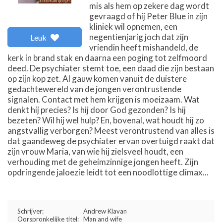
mis als hem op zekere dag wordt
gevraagd of hij Peter Blue in zijn
kliniek wil opnemen, een
negentienjarig joch dat zijn
Leuk
vriendin heeft mishandeld, de
kerk in brand stak en daarna een poging tot zelfmoord
deed. De psychiater stemt toe, een daad die zijn bestaan
op zijn kop zet. Al gauw komen vanuit de duistere
gedachtewereld van de jongen verontrustende
signalen. Contact met hem krijgen is moeizaam. Wat
denkt hij precies? Is hij door God gezonden? Is hij
bezeten? Wil hij wel hulp? En, bovenal, wat houdt hij zo
angstvallig verborgen? Meest verontrustend van alles is
dat gaandeweg de psychiater ervan overtuigd raakt dat
zijn vrouw Maria, van wie hij zielsveel houdt, een
verhouding met de geheimzinnige jongen heeft. Zijn
opdringende jaloezie leidt tot een noodlottige climax...
Schrijver:
Andrew Klavan
Oorspronkelijke titel:
Man and wife