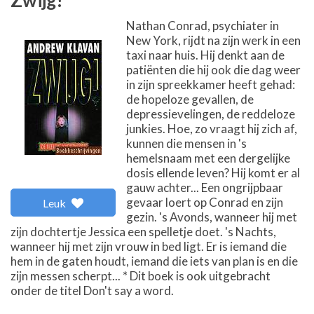
Zwijg!
Nathan Conrad, psychiater in
New York, rijdt na zijn werk in een
taxi naar huis. Hij denkt aan de
patiënten die hij ook die dag weer
in zijn spreekkamer heeft gehad:
de hopeloze gevallen, de
depressievelingen, de reddeloze
junkies. Hoe, zo vraagt hij zich af,
kunnen die mensen in 's
hemelsnaam met een dergelijke
dosis ellende leven? Hij komt er al
gauw achter... Een ongrijpbaar
gevaar loert op Conrad en zijn
Leuk
gezin. 's Avonds, wanneer hij met
zijn dochtertje Jessica een spelletje doet. 's Nachts,
wanneer hij met zijn vrouw in bed ligt. Er is iemand die
hem in de gaten houdt, iemand die iets van plan is en die
zijn messen scherpt... * Dit boek is ook uitgebracht
onder de titel Don't say a word.