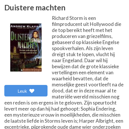
Duistere machten
Richard Storm is een
filmproducent uit Hollywood die
de top bereikt heeft met het
produceren van griezelfilms,
gebaseerd op klassieke Engelse
spookverhalen. Als zijn leven
dreigt stuk te lopen, vlucht hij
naar Engeland. Daar wil hij
bewijzen dat de grote klassieke
vertellingen een element van
waarheid bevatten, dat de
menselijke geest voortleeft na de
dood, dat er in deze maar al te
Leuk
materiële wereld misschien nog
een reden is om ergens in te geloven. Zijn speurtocht
levert meer op dan hij had gehoopt: Sophia Endering,
een mysterieuze vrouw in moeilijkheden, die misschien
de laatste liefde in Storms leven is; Harper Albright, een
excentrieke, pijprokende oude dame wier onderzoeken