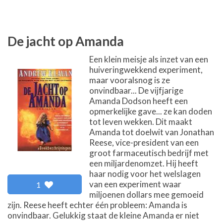
De jacht op Amanda
Een klein meisje als inzet van een
huiveringwekkend experiment,
maar vooralsnog is ze
onvindbaar... De vijfjarige
Amanda Dodson heeft een
opmerkelijke gave... ze kan doden
tot leven wekken. Dit maakt
Amanda tot doelwit van Jonathan
Reese, vice-president van een
groot farmaceutisch bedrijf met
een miljardenomzet. Hij heeft
haar nodig voor het welslagen
van een experiment waar
1
miljoenen dollars mee gemoeid
zijn. Reese heeft echter één probleem: Amanda is
onvindbaar. Gelukkig staat de kleine Amanda er niet