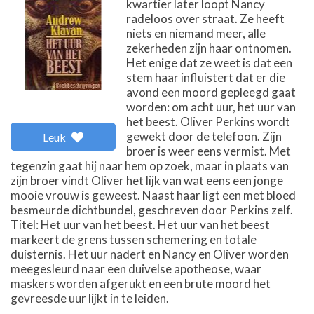
kwartier later loopt Nancy
radeloos over straat. Ze heeft
niets en niemand meer, alle
zekerheden zijn haar ontnomen.
Het enige dat ze weet is dat een
stem haar influistert dat er die
avond een moord gepleegd gaat
worden: om acht uur, het uur van
het beest. Oliver Perkins wordt
gewekt door de telefoon. Zijn
Leuk
broer is weer eens vermist. Met
tegenzin gaat hij naar hem op zoek, maar in plaats van
zijn broer vindt Oliver het lijk van wat eens een jonge
mooie vrouw is geweest. Naast haar ligt een met bloed
besmeurde dichtbundel, geschreven door Perkins zelf.
Titel: Het uur van het beest. Het uur van het beest
markeert de grens tussen schemering en totale
duisternis. Het uur nadert en Nancy en Oliver worden
meegesleurd naar een duivelse apotheose, waar
maskers worden afgerukt en een brute moord het
gevreesde uur lijkt in te leiden.