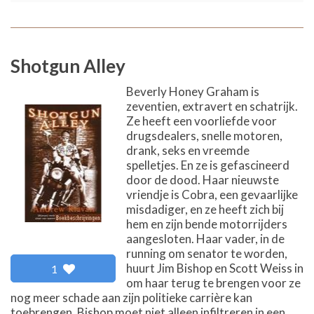
Shotgun Alley
Beverly Honey Graham is
zeventien, extravert en schatrijk.
Ze heeft een voorliefde voor
drugsdealers, snelle motoren,
drank, seks en vreemde
spelletjes. En ze is gefascineerd
door de dood. Haar nieuwste
vriendje is Cobra, een gevaarlijke
misdadiger, en ze heeft zich bij
hem en zijn bende motorrijders
aangesloten. Haar vader, in de
running om senator te worden,
huurt Jim Bishop en Scott Weiss in
1
om haar terug te brengen voor ze
nog meer schade aan zijn politieke carrière kan
toebrengen. Bishop moet niet alleen infiltreren in een