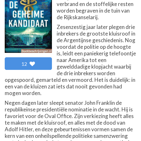
verbrand en de stoffelijke resten
worden begraven in de tuin van
de Rijkskanselarij.
Zesenzestig jaar later plegen drie
inbrekers de grootste kluisroof in
de Argentijnse geschiedenis. Nog
voordat de politie op de hoogte
is, leidt een paniekerig telefoontje
naar Amerika tot een
12
gewelddadige klopjacht waarbij
de drie inbrekers worden
opgespoord, gemarteld en vermoord. Het is duidelijk: in
een van de kluizen zat iets dat nooit gevonden had
mogen worden.
Negen dagen later sleept senator John Franklin de
republikeinse presidentiële nominatie in de wacht. Hij is
favoriet voor de Oval Office. Zijn verkiezing heeft alles
te maken met de kluisroof, en alles met de dood van
Adolf Hitler, en deze gebeurtenissen vormen samen de
kern van een onheilspellende politieke samenzwering