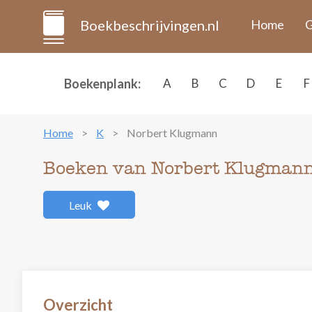
Boekbeschrijvingen.nl
Home
G
Boekenplank:
A
B
C
D
E
F
Home
K
Norbert Klugmann
Boeken van Norbert Klugman
Leuk
Overzicht