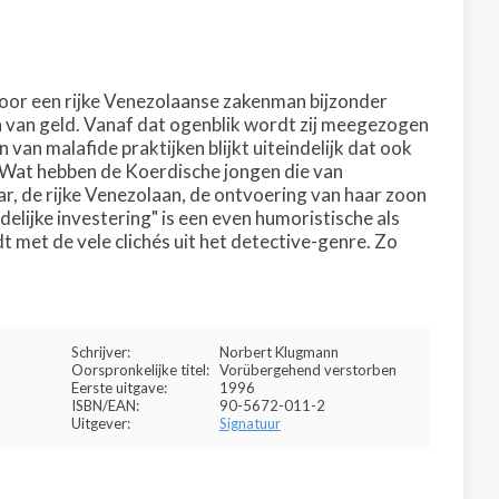
or een rijke Venezolaanse zakenman bijzonder
en van geld. Vanaf dat ogenblik wordt zij meegezogen
an malafide praktijken blijkt uiteindelijk dat ook
 Wat hebben de Koerdische jongen die van
r, de rijke Venezolaan, de ontvoering van haar zoon
elijke investering" is een even humoristische als
met de vele clichés uit het detective-genre. Zo
Schrijver:
Norbert Klugmann
Oorspronkelijke titel:
Vorübergehend verstorben
Eerste uitgave:
1996
ISBN/EAN:
90-5672-011-2
Uitgever:
Signatuur