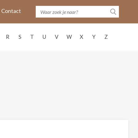
Contact
R
S
T
U
V
W
X
Y
Z