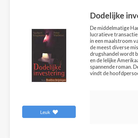
Dodelijke inv
De middelmatige Ham
lucratieve transacti
in een maalstroom va
de meest diverse mis
drugshandel wordt be
en de lelijke Amerik
spannende roman. De 
vindt de hoofdpersoon 
Leuk