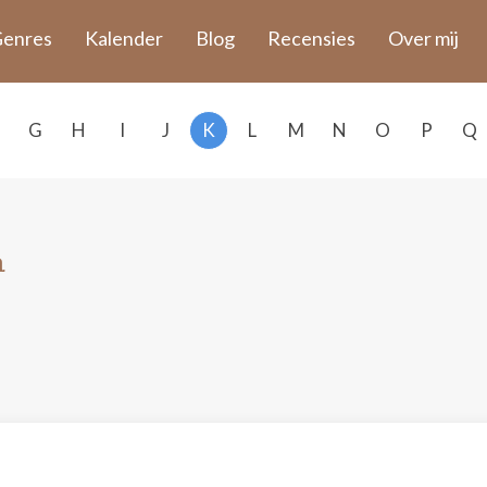
enres
Kalender
Blog
Recensies
Over mij
G
H
I
J
K
L
M
N
O
P
Q
n