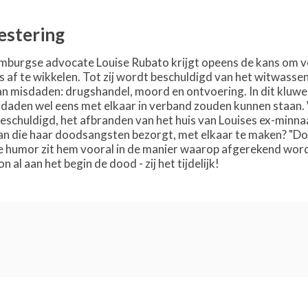
estering
burgse advocate Louise Rubato krijgt opeens de kans om vo
es af te wikkelen. Tot zij wordt beschuldigd van het witwass
n misdaden: drugshandel, moord en ontvoering. In dit kluwen v
daden wel eens met elkaar in verband zouden kunnen staan.
schuldigd, het afbranden van het huis van Louises ex-minnaa
aan die haar doodsangsten bezorgt, met elkaar te maken? "Dod
humor zit hem vooral in de manier waarop afgerekend wordt 
al aan het begin de dood - zij het tijdelijk!