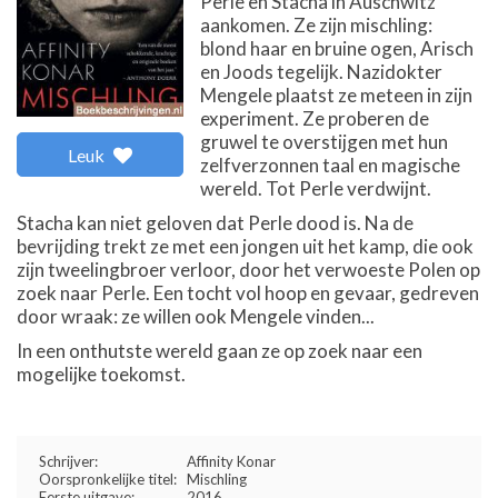
Perle en Stacha in Auschwitz
aankomen. Ze zijn mischling:
blond haar en bruine ogen, Arisch
en Joods tegelijk. Nazidokter
Mengele plaatst ze meteen in zijn
experiment. Ze proberen de
gruwel te overstijgen met hun
Leuk
zelfverzonnen taal en magische
wereld. Tot Perle verdwijnt.
Stacha kan niet geloven dat Perle dood is. Na de
bevrijding trekt ze met een jongen uit het kamp, die ook
zijn tweelingbroer verloor, door het verwoeste Polen op
zoek naar Perle. Een tocht vol hoop en gevaar, gedreven
door wraak: ze willen ook Mengele vinden...
In een onthutste wereld gaan ze op zoek naar een
mogelijke toekomst.
Schrijver:
Affinity Konar
Oorspronkelijke titel:
Mischling
Eerste uitgave:
2016