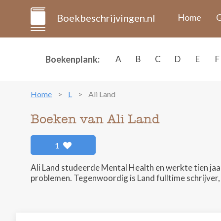
Boekbeschrijvingen.nl
Home
G
Boekenplank:
A
B
C
D
E
F
Home
L
Ali Land
Boeken van Ali Land
1
Ali Land studeerde Mental Health en werkte tien jaa
problemen. Tegenwoordig is Land fulltime schrijver,