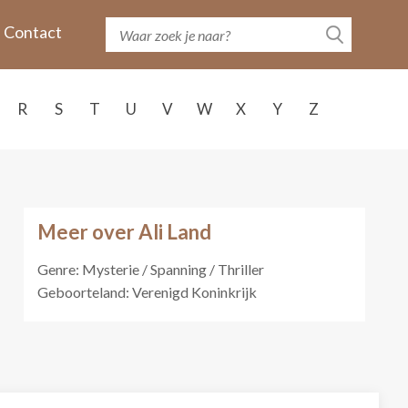
Contact
R
S
T
U
V
W
X
Y
Z
Meer over Ali Land
Genre: Mysterie / Spanning / Thriller
Geboorteland: Verenigd Koninkrijk