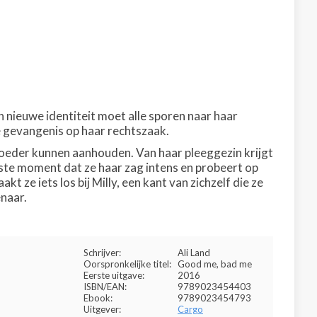
n nieuwe identiteit moet alle sporen naar haar
e gevangenis op haar rechtszaak.
 moeder kunnen aanhouden. Van haar pleeggezin krijgt
rste moment dat ze haar zag intens en probeert op
t ze iets los bij Milly, een kant van zichzelf die ze
enaar.
Schrijver:
Ali Land
Oorspronkelijke titel:
Good me, bad me
Eerste uitgave:
2016
ISBN/EAN:
9789023454403
Ebook:
9789023454793
Uitgever:
Cargo