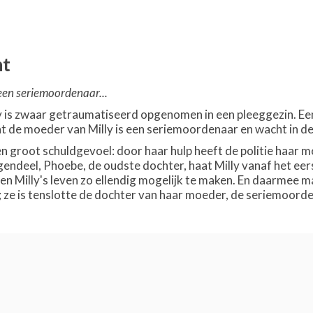
ht
een seriemoordenaar...
lly is zwaar getraumatiseerd opgenomen in een pleeggezin. Ee
t de moeder van Milly is een seriemoordenaar en wacht in d
en groot schuldgevoel: door haar hulp heeft de politie haar
egendeel, Phoebe, de oudste dochter, haat Milly vanaf het ee
en Milly's leven zo ellendig mogelijk te maken. En daarmee maak
n; ze is tenslotte de dochter van haar moeder, de seriemoord