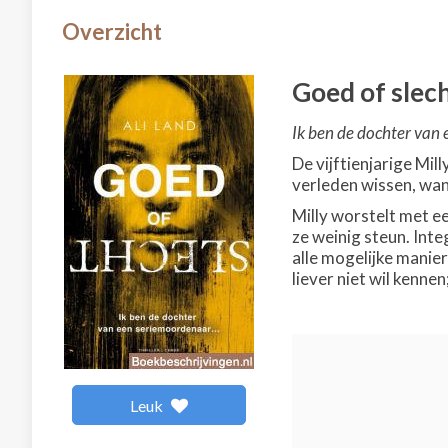
Overzicht
Goed of slec
Ik ben de dochter van 
De vijftienjarige Mi
verleden wissen, wan
Milly worstelt met e
ze weinig steun. Int
alle mogelijke manier
liever niet wil kenne
Leuk