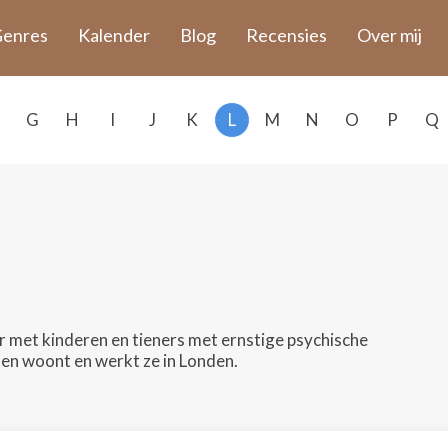
enres
Kalender
Blog
Recensies
Over mij
G
H
I
J
K
L
M
N
O
P
Q
r met kinderen en tieners met ernstige psychische
 en woont en werkt ze in Londen.