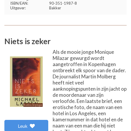
ISBN/EAN:
90-351-1987-8
Uitgever:
Bakker
Niets is zeker
Als de mooie jonge Monique
Milazar gewurgd wordt
aangetroffen in Kopenhagen
ontbreekt elk spoor van de dader.
De journalist Martin Molberg
heeft niet veel
aanknopingspunten in zijn jacht op
de moordenaar van zijn
verloofde. Een laatste brief, een
erotische foto, de naam van een
hotel in Los Angeles, een
kamernummer in dat hotel en de
naam van een man die hij niet
Leuk