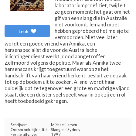
laboratoriumproef ziet, twijfelt
ze geen moment: het gaat om het
gif van een slang die in Australië
niet voorkomt. Iemand moet
hebben geprobeerd het meisje te
Leuk
vermoorden. Niet veel later
wordt een goede vriend van Annika, een
hersenspecialist die voor de Australische
inlichtingendienst werkt, dood aangetroffen.
Zelfmoord volgens de politie. Maar als Annika twee
hersenscans krijgt toegestuurd waarop ze het
handschrift van haar vriend herkent, besluit ze de zaak
tot op de bodem uit te zoeken. Al snel wordt haar
duidelijk dat ze tegenover een grote en machtige vijand
staat, die een duister spel speelt waarin ook zij een rol
heeft toebedeeld gekregen.
Schrijver:
Michael Larsen
Oorspronkelijke titel:
Slangen i Sydney
Eerste uitgave:
1997