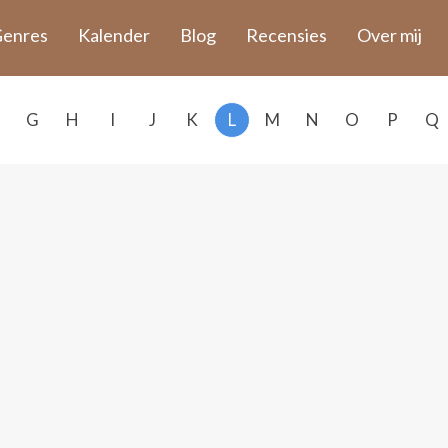
enres
Kalender
Blog
Recensies
Over mij
G
H
I
J
K
L
M
N
O
P
Q