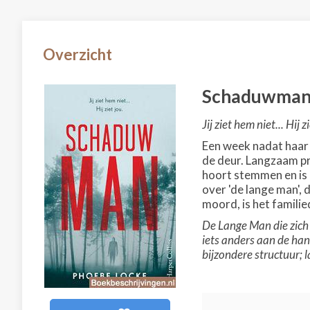
Overzicht
Schaduwma
Jij ziet hem niet... Hij z
Een week nadat haar 
de deur. Langzaam pr
hoort stemmen en is e
over 'de lange man',
moord, is het famili
De Lange Man die zich 
iets anders aan de ha
bijzondere structuur; 