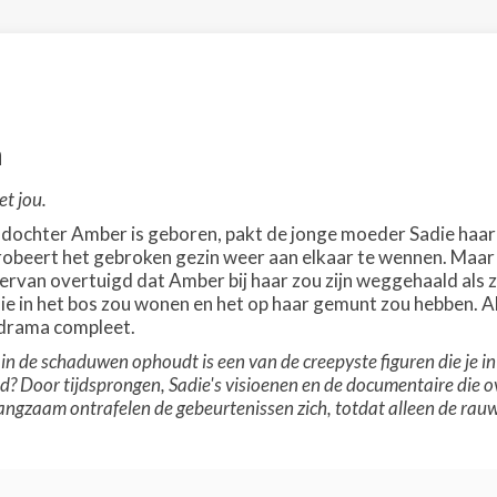
n
iet jou.
dochter Amber is geboren, pakt de jonge moeder Sadie haar b
obeert het gebroken gezin weer aan elkaar te wennen. Maar S
rvan overtuigd dat Amber bij haar zou zijn weggehaald als ze
 die in het bos zou wonen en het op haar gemunt zou hebben.
edrama compleet.
in de schaduwen ophoudt is een van de creepyste figuren die je in e
nd? Door tijdsprongen, Sadie's visioenen en de documentaire di
langzaam ontrafelen de gebeurtenissen zich, totdat alleen de rauw