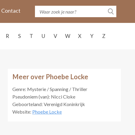
Contact
R
S
T
U
V
W
X
Y
Z
Meer over Phoebe Locke
Genre: Mysterie / Spanning / Thriller
Pseudoniem (van): Nicci Cloke
Geboorteland: Verenigd Koninkrijk
Website:
Phoebe Locke