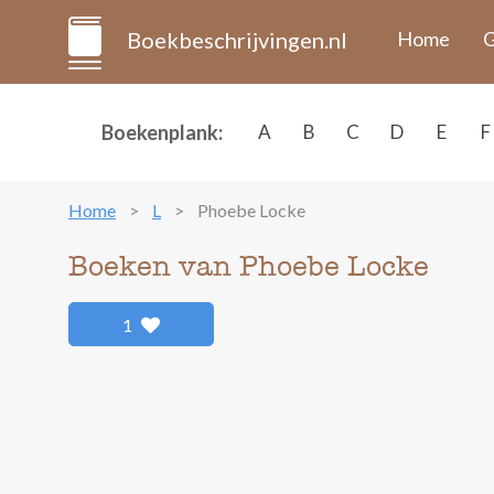
Boekbeschrijvingen.nl
Home
G
Boekenplank:
A
B
C
D
E
F
Home
L
Phoebe Locke
Boeken van Phoebe Locke
1