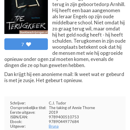
terug in zijn geboortedorp Arnhill.
Hij heeft een baan aangenomen
als leraar Engels op zijn oude
middelbare school. Niet omdat hij
zo graag terug wil, maar omdat
hij het geld nodig heeft - hij heeft
schulden. Terugkomen in zijn oude
7
woonplaats betekent ook dat hij
de mensen met wie hij opgroeide
opnieuw onder ogen zal moeten komen, evenals de
dingen die ze op hun geweten hebben.
Dan krijgt hij een anonieme mail: Ik weet wat er gebeurd
is met je zusje. Het gebeurt opnieuw.
Schrijver:
C.J. Tudor
Oorspronkelijke titel:
The taking of Annie Thorne
Eerste uitgave:
2019
ISBN/EAN:
9789400510753
Ebook:
9789044977684
Uitgever:
Bruna