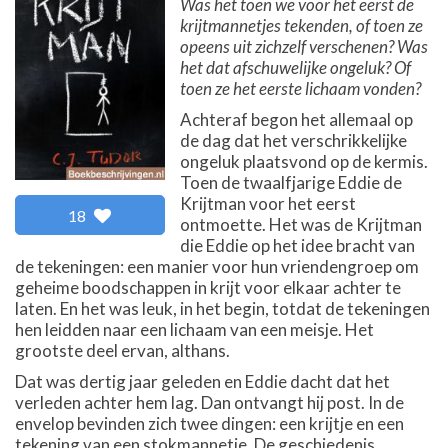
Was het toen we voor het eerst de
krijtmannetjes tekenden, of toen ze
opeens uit zichzelf verschenen? Was
het dat afschuwelijke ongeluk? Of
toen ze het eerste lichaam vonden?
Achteraf begon het allemaal op
de dag dat het verschrikkelijke
ongeluk plaatsvond op de kermis.
Toen de twaalfjarige Eddie de
Krijtman voor het eerst
18
ontmoette. Het was de Krijtman
die Eddie op het idee bracht van
de tekeningen: een manier voor hun vriendengroep om
geheime boodschappen in krijt voor elkaar achter te
laten. En het was leuk, in het begin, totdat de tekeningen
hen leidden naar een lichaam van een meisje. Het
grootste deel ervan, althans.
Dat was dertig jaar geleden en Eddie dacht dat het
verleden achter hem lag. Dan ontvangt hij post. In de
envelop bevinden zich twee dingen: een krijtje en een
tekening van een stokmannetje. De geschiedenis