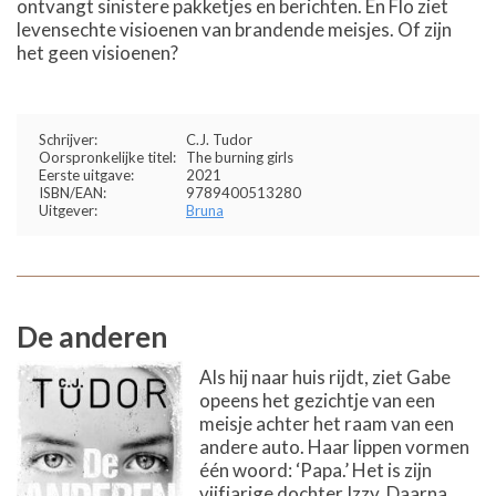
ontvangt sinistere pakketjes en berichten. En Flo ziet
levensechte visioenen van brandende meisjes. Of zijn
het geen visioenen?
Schrijver:
C.J. Tudor
Oorspronkelijke titel:
The burning girls
Eerste uitgave:
2021
ISBN/EAN:
9789400513280
Uitgever:
Bruna
De anderen
Als hij naar huis rijdt, ziet Gabe
opeens het gezichtje van een
meisje achter het raam van een
andere auto. Haar lippen vormen
één woord: ‘Papa.’ Het is zijn
vijfjarige dochter Izzy. Daarna