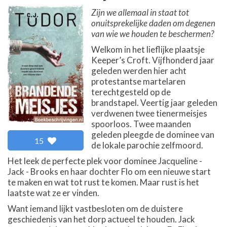
Zijn we allemaal in staat tot
onuitsprekelijke daden om degenen
van wie we houden te beschermen?
Welkom in het lieflijke plaatsje
Keeper’s Croft. Vijfhonderd jaar
geleden werden hier acht
protestantse martelaren
terechtgesteld op de
brandstapel. Veertig jaar geleden
verdwenen twee tienermeisjes
spoorloos. Twee maanden
geleden pleegde de dominee van
15
de lokale parochie zelfmoord.
Het leek de perfecte plek voor dominee Jacqueline -
Jack - Brooks en haar dochter Flo om een nieuwe start
te maken en wat tot rust te komen. Maar rust is het
laatste wat ze er vinden.
Want iemand lijkt vastbesloten om de duistere
geschiedenis van het dorp actueel te houden. Jack