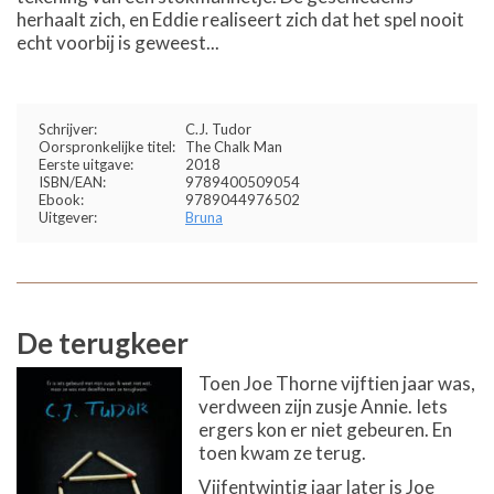
herhaalt zich, en Eddie realiseert zich dat het spel nooit
echt voorbij is geweest...
Schrijver:
C.J. Tudor
Oorspronkelijke titel:
The Chalk Man
Eerste uitgave:
2018
ISBN/EAN:
9789400509054
Ebook:
9789044976502
Uitgever:
Bruna
De terugkeer
Toen Joe Thorne vijftien jaar was,
verdween zijn zusje Annie. Iets
ergers kon er niet gebeuren. En
toen kwam ze terug.
Vijfentwintig jaar later is Joe