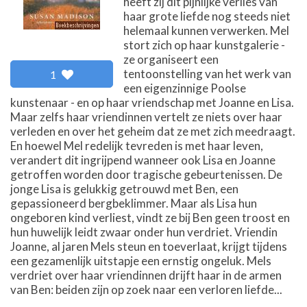
heeft zij dit pijnlijke verlies van
haar grote liefde nog steeds niet
helemaal kunnen verwerken. Mel
stort zich op haar kunstgalerie -
ze organiseert een
tentoonstelling van het werk van
1
een eigenzinnige Poolse
kunstenaar - en op haar vriendschap met Joanne en Lisa.
Maar zelfs haar vriendinnen vertelt ze niets over haar
verleden en over het geheim dat ze met zich meedraagt.
En hoewel Mel redelijk tevreden is met haar leven,
verandert dit ingrijpend wanneer ook Lisa en Joanne
getroffen worden door tragische gebeurtenissen. De
jonge Lisa is gelukkig getrouwd met Ben, een
gepassioneerd bergbeklimmer. Maar als Lisa hun
ongeboren kind verliest, vindt ze bij Ben geen troost en
hun huwelijk leidt zwaar onder hun verdriet. Vriendin
Joanne, al jaren Mels steun en toeverlaat, krijgt tijdens
een gezamenlijk uitstapje een ernstig ongeluk. Mels
verdriet over haar vriendinnen drijft haar in de armen
van Ben: beiden zijn op zoek naar een verloren liefde...