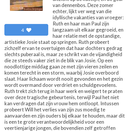
van dennenbos. Deze zomer
echter, lijkt ver weg van die
idyllische vakanties van vroeger:
Ruth en haar man Paul zijn
langzaam uit elkaar gegroeid, en
4
haar relatie met de opstandige,
artistieke Josie staat op springen. Ruth probeert
zichzelf ervan te overtuigen dat haar dochters gedrag
slechts puberaal is, maar ze schrikt van de vijandigheid
die ze steeds vaker ziet in de blik van Josie. Op een
noodlottige middag gaan ze met zijn vieren zeilen en
komen terecht in een storm, waarbij Josie overboord
slaat. Haar lichaam wordt nooit gevonden en het gezin
wordt overmand door verdriet en schuldgevoelens.
Ruth trekt zich terug in haar werk en weigert te praten
over deze tragische gebeurtenis, terwijl Paul het niet
kan verdragen dat zijn vrouw hem ontloopt. Intussen
probeert Will het verlies van zijn zus moedig te
aanvaarden en zijn ouders bij elkaar te houden, maar dit
is een te grote verantwoordelijkheid voor een
veertienjarige jongen, die bovendien zelf getroffen