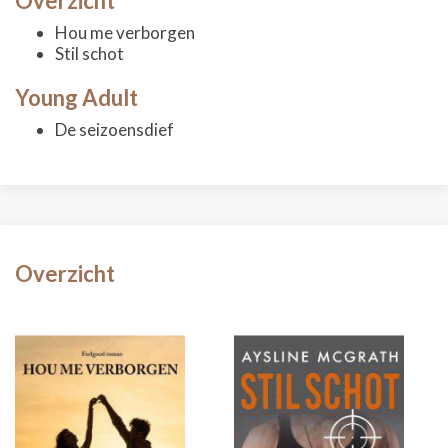
Overzicht
Hou me verborgen
Stil schot
Young Adult
De seizoensdief
Overzicht