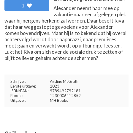
1
Alexander neemt haar mee op
vakantie naar een afgelegen plek
waar hij nergens herkend zal worden. Daar beseft Riva
dat haar weggestopte gevoelens voor Alexander
komen bovendrijven. Maar hij is zo bekend dat hij overal
achtervolgd wordt door paparazzi, naar premières
moet gaan en verwacht wordt op uitbundige feesten.
Lukt het Riva om zich over de sociale druk te zetten of
blijft ze liever geheim achter de schermen?
Schrijver:
Aysline McGrath
Eerste uitgave:
2023
ISBN/EAN:
9789492792181
Ebook:
1230006412852
Uitgever:
MH Books