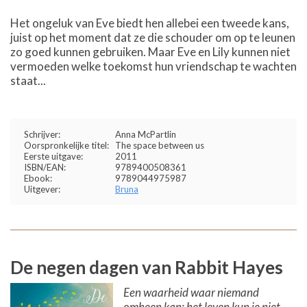
Het ongeluk van Eve biedt hen allebei een tweede kans,
juist op het moment dat ze die schouder om op te leunen
zo goed kunnen gebruiken. Maar Eve en Lily kunnen niet
vermoeden welke toekomst hun vriendschap te wachten
staat...
Schrijver:
Anna McPartlin
Oorspronkelijke titel:
The space between us
Eerste uitgave:
2011
ISBN/EAN:
9789400508361
Ebook:
9789044975987
Uitgever:
Bruna
De negen dagen van Rabbit Hayes
Een waarheid waar niemand
omheen kan: het leven kun je niet