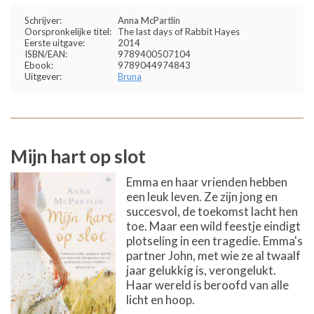
Schrijver:
Anna McPartlin
Oorspronkelijke titel:
The last days of Rabbit Hayes
Eerste uitgave:
2014
ISBN/EAN:
9789400507104
Ebook:
9789044974843
Uitgever:
Bruna
Mijn hart op slot
Emma en haar vrienden hebben
een leuk leven. Ze zijn jong en
succesvol, de toekomst lacht hen
toe. Maar een wild feestje eindigt
plotseling in een tragedie. Emma's
partner John, met wie ze al twaalf
jaar gelukkig is, verongelukt.
Haar wereld is beroofd van alle
licht en hoop.