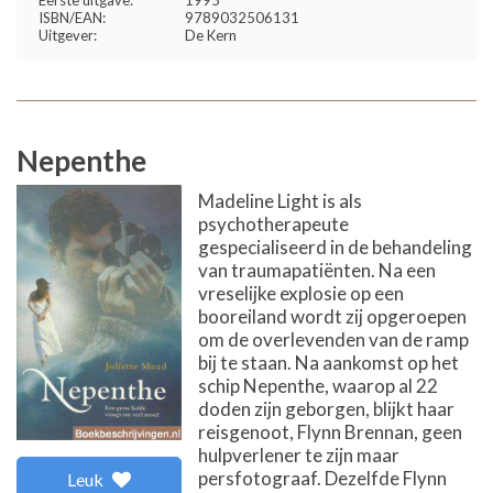
ISBN/EAN:
9789032506131
Uitgever:
De Kern
Nepenthe
Madeline Light is als
psychotherapeute
gespecialiseerd in de behandeling
van traumapatiënten. Na een
vreselijke explosie op een
booreiland wordt zij opgeroepen
om de overlevenden van de ramp
bij te staan. Na aankomst op het
schip Nepenthe, waarop al 22
doden zijn geborgen, blijkt haar
reisgenoot, Flynn Brennan, geen
hulpverlener te zijn maar
persfotograaf. Dezelfde Flynn
Leuk