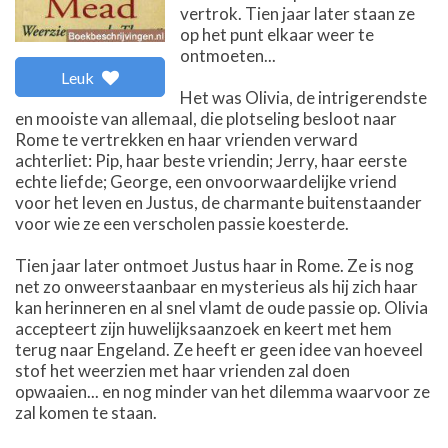
vertrok. Tien jaar later staan ze
op het punt elkaar weer te
ontmoeten...
Leuk
Het was Olivia, de intrigerendste
en mooiste van allemaal, die plotseling besloot naar
Rome te vertrekken en haar vrienden verward
achterliet: Pip, haar beste vriendin; Jerry, haar eerste
echte liefde; George, een onvoorwaardelijke vriend
voor het leven en Justus, de charmante buitenstaander
voor wie ze een verscholen passie koesterde.
Tien jaar later ontmoet Justus haar in Rome. Ze is nog
net zo onweerstaanbaar en mysterieus als hij zich haar
kan herinneren en al snel vlamt de oude passie op. Olivia
accepteert zijn huwelijksaanzoek en keert met hem
terug naar Engeland. Ze heeft er geen idee van hoeveel
stof het weerzien met haar vrienden zal doen
opwaaien... en nog minder van het dilemma waarvoor ze
zal komen te staan.