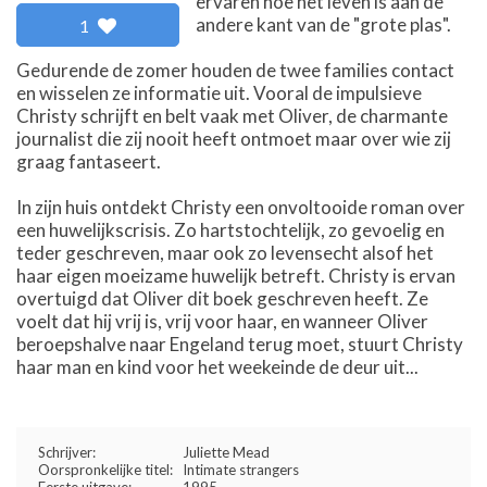
ervaren hoe het leven is aan de
andere kant van de "grote plas".
1
Gedurende de zomer houden de twee families contact
en wisselen ze informatie uit. Vooral de impulsieve
Christy schrijft en belt vaak met Oliver, de charmante
journalist die zij nooit heeft ontmoet maar over wie zij
graag fantaseert.
In zijn huis ontdekt Christy een onvoltooide roman over
een huwelijkscrisis. Zo hartstochtelijk, zo gevoelig en
teder geschreven, maar ook zo levensecht alsof het
haar eigen moeizame huwelijk betreft. Christy is ervan
overtuigd dat Oliver dit boek geschreven heeft. Ze
voelt dat hij vrij is, vrij voor haar, en wanneer Oliver
beroepshalve naar Engeland terug moet, stuurt Christy
haar man en kind voor het weekeinde de deur uit...
Schrijver:
Juliette Mead
Oorspronkelijke titel:
Intimate strangers
Eerste uitgave:
1995