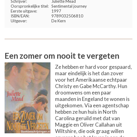
Schrijver:
Juliette Mead
Oorspronkelijke titel:
Sentimental journey
Eerste uitgave:
1997
ISBN/EAN:
9789032506810
Uitgever:
De Kern
Een zomer om nooit te vergeten
Ze hebben er hard voor gespaard,
maar eindelijk is het dan zover
voor het Amerikaanse echtpaar
Christy en Gabe McCarthy. Hun
droomwens om een paar
maanden in Engeland te wonen is
uitgekomen. Via een agentschap
hebben ze hun huis in North
Carolina geruild met dat van
Maggie en Oliver Callahan uit
Wiltshire, die ook graag willen