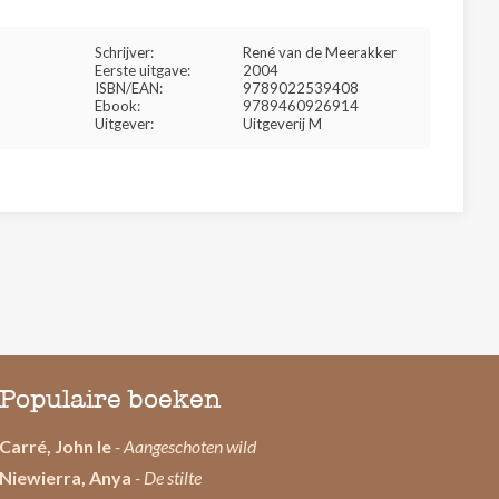
Schrijver:
René van de Meerakker
Eerste uitgave:
2004
ISBN/EAN:
9789022539408
Ebook:
9789460926914
Uitgever:
Uitgeverij M
Populaire boeken
Carré, John le
- Aangeschoten wild
Niewierra, Anya
- De stilte