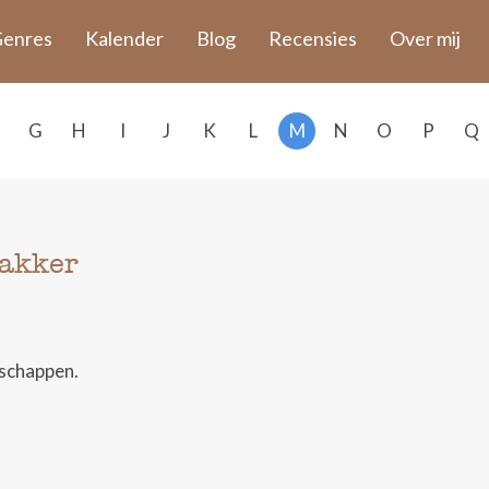
enres
Kalender
Blog
Recensies
Over mij
G
H
I
J
K
L
M
N
O
P
Q
rakker
schappen.