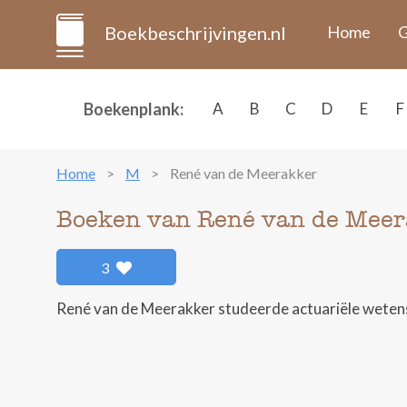
Boekbeschrijvingen.nl
Home
G
Boekenplank:
A
B
C
D
E
F
Home
M
René van de Meerakker
Boeken van René van de Mee
3
René van de Meerakker studeerde actuariële weten