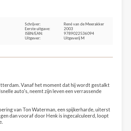
Schrijver:
René van de Meerakker
Eerste uitgave:
2003
ISBN/EAN:
9789022536094
Uitgever:
Uitgeverij M
 Rotterdam. Vanaf het moment dat hij wordt gestalkt
nelle auto's, neemt zijn leven een verrassende
voering van Ton Waterman, een spijkerharde, uiterst
agen dan vooraf door Henk is ingecalculeerd, loopt
e.