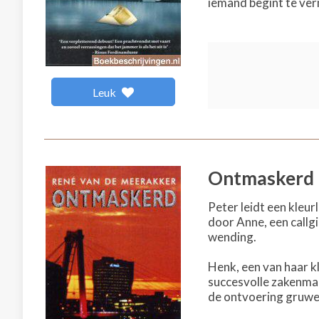
iemand begint te ver
Leuk
Ontmaskerd
Peter leidt een kleu
door Anne, een callg
wending.
Henk, een van haar k
succesvolle zakenman
de ontvoering gruwel