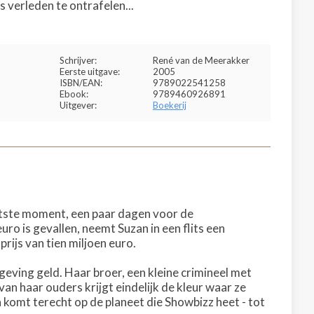
 verleden te ontrafelen...
Schrijver:
René van de Meerakker
Eerste uitgave:
2005
ISBN/EAN:
9789022541258
Ebook:
9789460926891
Uitgever:
Boekerij
atste moment, een paar dagen voor de
ro is gevallen, neemt Suzan in een flits een
rijs van tien miljoen euro.
mgeving geld. Haar broer, een kleine crimineel met
van haar ouders krijgt eindelijk de kleur waar ze
n komt terecht op de planeet die Showbizz heet - tot