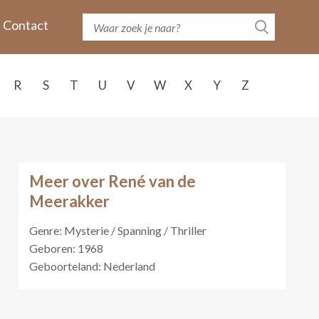
Contact
R
S
T
U
V
W
X
Y
Z
Meer over René van de
Meerakker
Genre: Mysterie / Spanning / Thriller
Geboren: 1968
Geboorteland: Nederland