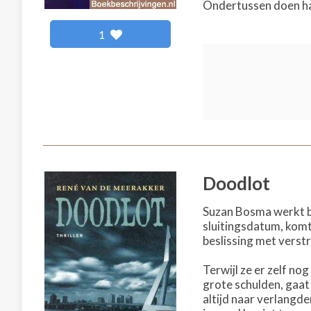
Ondertussen doen haa
1
Doodlot
Suzan Bosma werkt bi
sluitingsdatum, komt
beslissing met verstr
Terwijl ze er zelf no
grote schulden, gaat 
altijd naar verlangde