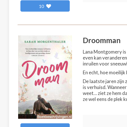
10
Droomman
Lana Montgomery is a
even kan veranderen.
inruilen voor sneeuw
En echt, hoe moeilijk
De laatste jaren zij
is verhuisd. Wanneer 
weet… ziet ze hem da
ze wel eens de plek 