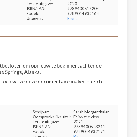
Eerste uitgave:
2020
ISBN/EAN:
9789400513204
Ebook:
9789044932164
Uitgever:
Bruna
tbesloten om opnieuw te beginnen, achter de
e Springs, Alaska.
 Toch wil ze deze documentaire maken en zich
Schrijver:
Sarah Morgenthaler
Oorspronkelijke titel:
Enjoy the view
Eerste uitgave:
2021
ISBN/EAN:
9789400513211
Ebook:
9789044932171
Uitgever:
Bruna