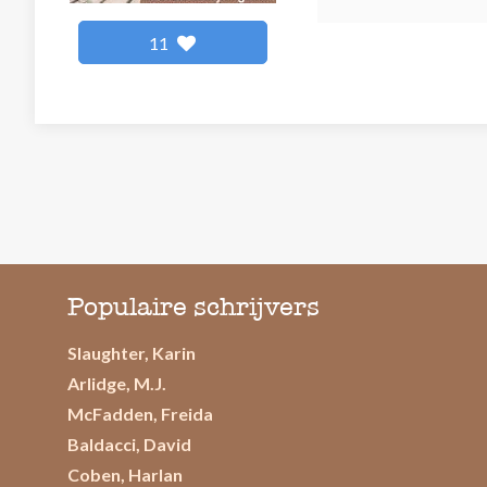
11
Populaire schrijvers
Slaughter, Karin
Arlidge, M.J.
McFadden, Freida
Baldacci, David
Coben, Harlan