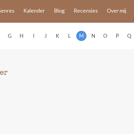
enres
Kalender
Blog
Recensies
Over mij
G
H
I
J
K
L
M
N
O
P
Q
er