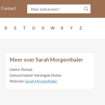
Contact
R
S
T
U
V
W
X
Y
Z
Meer over Sarah Morgenthaler
Genre: Roman
Geboorteland: Verenigde Staten
Website:
Sarah Morgenthaler