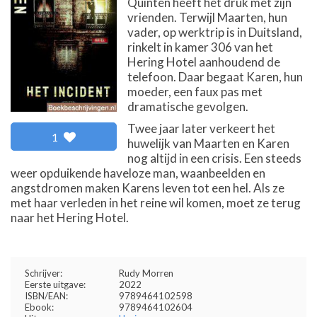
Quinten heeft het druk met zijn
vrienden. Terwijl Maarten, hun
vader, op werktrip is in Duitsland,
rinkelt in kamer 306 van het
Hering Hotel aanhoudend de
telefoon. Daar begaat Karen, hun
moeder, een faux pas met
dramatische gevolgen.
Twee jaar later verkeert het
1
huwelijk van Maarten en Karen
nog altijd in een crisis. Een steeds
weer opduikende haveloze man, waanbeelden en
angstdromen maken Karens leven tot een hel. Als ze
met haar verleden in het reine wil komen, moet ze terug
naar het Hering Hotel.
Schrijver:
Rudy Morren
Eerste uitgave:
2022
ISBN/EAN:
9789464102598
Ebook:
9789464102604