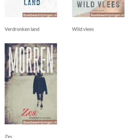
Verdronken land
Wild vlees
Zes