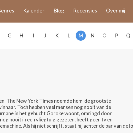
enres
Kalender
Blog
Recensies
Over mij
G
H
I
J
K
L
M
N
O
P
Q
oeken, The New York Times noemde hem ‘de grootste
jswinnaar. Toch hebben veel mensen nog nooit van de
urnane in het gehucht Goroke woont, omringd door
t nog nooit in een vliegtuig gezeten, heeft geen tv en
machine. Als hij niet schrijft, staat hij achter de bar van de l