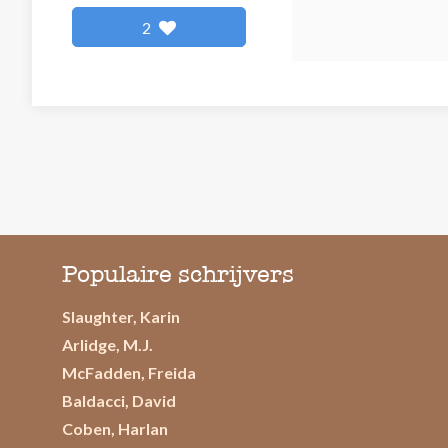
2
Populaire schrijvers
Slaughter, Karin
Arlidge, M.J.
McFadden, Freida
Baldacci, David
Coben, Harlan