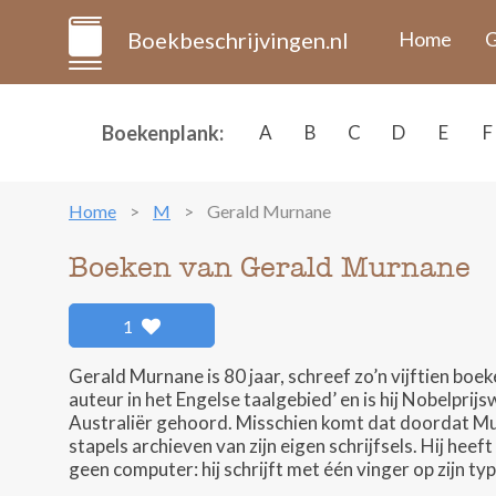
Boekbeschrijvingen.nl
Home
G
Boekenplank:
A
B
C
D
E
F
Home
M
Gerald Murnane
Boeken van Gerald Murnane
1
Gerald Murnane is 80 jaar, schreef zo’n vijftien b
auteur in het Engelse taalgebied’ en is hij Nobelpri
Australiër gehoord. Misschien komt dat doordat M
stapels archieven van zijn eigen schrijfsels. Hij heef
geen computer: hij schrijft met één vinger op zijn type