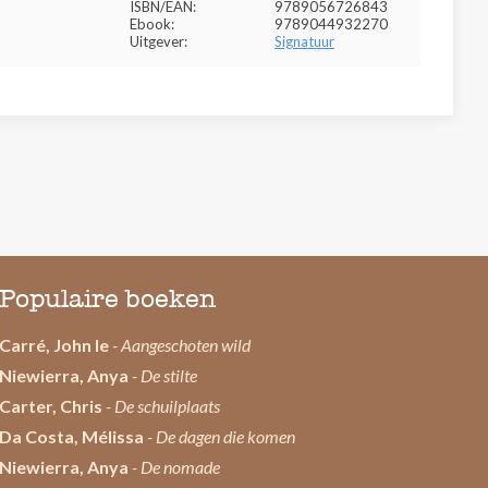
ISBN/EAN:
9789056726843
Ebook:
9789044932270
Uitgever:
Signatuur
Populaire boeken
Carré, John le
- Aangeschoten wild
Niewierra, Anya
- De stilte
Carter, Chris
- De schuilplaats
Da Costa, Mélissa
- De dagen die komen
Niewierra, Anya
- De nomade