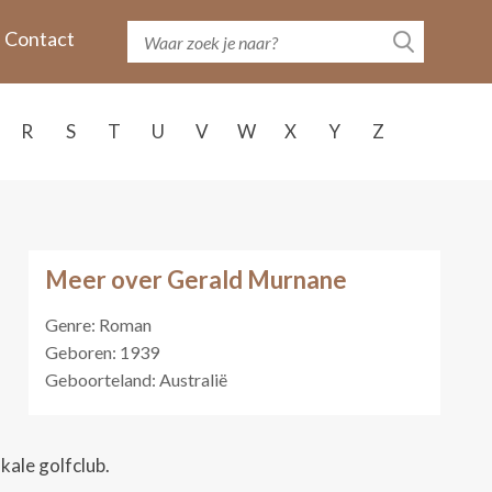
Contact
R
S
T
U
V
W
X
Y
Z
Meer over Gerald Murnane
Genre: Roman
Geboren: 1939
Geboorteland: Australië
okale golfclub.