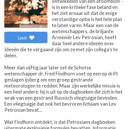
ontwikkelen van een atoombom -
is in een kritieke fase beland en
het ziet ernaar uit dat de enige
verstandige optie is het hele plan
te laten varen. Maar een van de
wetenschappers, de briljante
Armeniër Lev Petrosian, heeft
Leuk
daar heel andere ideeën over.
Ideeën die te vérgaand zijn om ze met zijn collega's te
delen.
Meer dan vijftig jaar later zet de Schotse
wetenschapper dr. Fred Findhorn voet op een op drift
geslagen ijsberg om een groep gestrande
meteorologen te redden. Maar zijn werkelijke missie is
een heel andere: hij is uit op de dagboeken die zich in het
wrak van een gestrand Russisch vliegtuigje bevinden.
Een vliegtuigje dat ook het bevroren lichaam van Lev
Petrosian bevat...
Wat Findhorn ontdekt, is dat Petrosians dagboeken
uitermate explosieve formules bevatten. Informatie