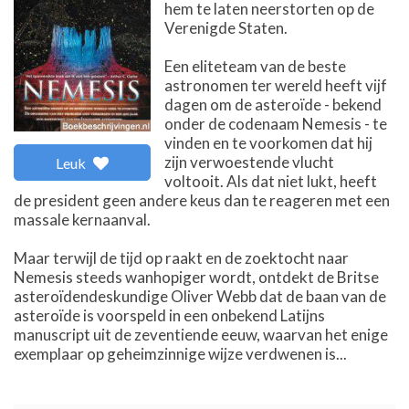
hem te laten neerstorten op de
Verenigde Staten.
Een eliteteam van de beste
astronomen ter wereld heeft vijf
dagen om de asteroïde - bekend
onder de codenaam Nemesis - te
vinden en te voorkomen dat hij
zijn verwoestende vlucht
Leuk
voltooit. Als dat niet lukt, heeft
de president geen andere keus dan te reageren met een
massale kernaanval.
Maar terwijl de tijd op raakt en de zoektocht naar
Nemesis steeds wanhopiger wordt, ontdekt de Britse
asteroïdendeskundige Oliver Webb dat de baan van de
asteroïde is voorspeld in een onbekend Latijns
manuscript uit de zeventiende eeuw, waarvan het enige
exemplaar op geheimzinnige wijze verdwenen is...