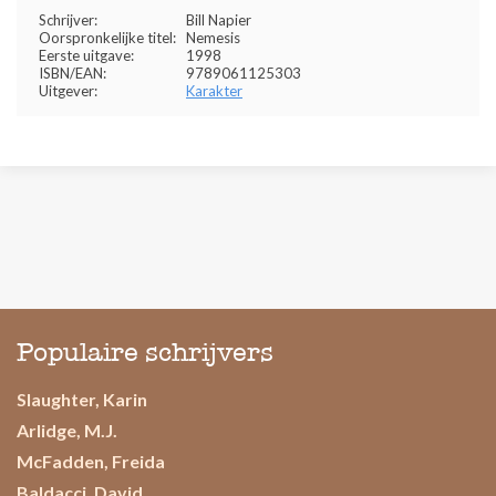
Schrijver:
Bill Napier
Oorspronkelijke titel:
Nemesis
Eerste uitgave:
1998
ISBN/EAN:
9789061125303
Uitgever:
Karakter
Populaire schrijvers
Slaughter, Karin
Arlidge, M.J.
McFadden, Freida
Baldacci, David