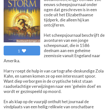
eeuws scheepsjournaal onder
ogen dat geschreven is in een
code uit het Elizabethaanse
tijdperk, die alleen hij kan
ontcijferen.
Het scheepsjournaal beschrijft de
avonturen van een jonge
scheepsmaat, die in 1586
deelnam aan een geheime
1
zeemissie vanuit Engeland naar
Amerika.
Harry roept de hulp in van cartografie-deskundige Zola
Kahn, en samen komen ze op een interessant spoor.
Want diep verborgen in de cryptische tekst staan
raadselachtige verwijzingen naar een 'geheim doel' en
wordt er gezinspeeld op moord.
En als klap op de vuurpijl onthult het journaal de
vindplaats van een heilig relikwie van onschatbare