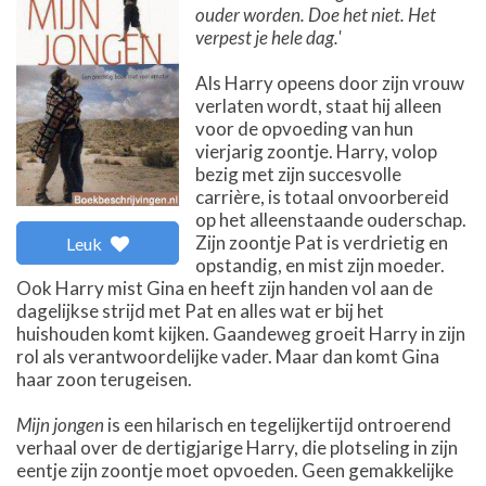
ouder worden. Doe het niet. Het
verpest je hele dag.'
Als Harry opeens door zijn vrouw
verlaten wordt, staat hij alleen
voor de opvoeding van hun
vierjarig zoontje. Harry, volop
bezig met zijn succesvolle
carrière, is totaal onvoorbereid
op het alleenstaande ouderschap.
Zijn zoontje Pat is verdrietig en
Leuk
opstandig, en mist zijn moeder.
Ook Harry mist Gina en heeft zijn handen vol aan de
dagelijkse strijd met Pat en alles wat er bij het
huishouden komt kijken. Gaandeweg groeit Harry in zijn
rol als verantwoordelijke vader. Maar dan komt Gina
haar zoon terugeisen.
Mijn jongen
is een hilarisch en tegelijkertijd ontroerend
verhaal over de dertigjarige Harry, die plotseling in zijn
eentje zijn zoontje moet opvoeden. Geen gemakkelijke