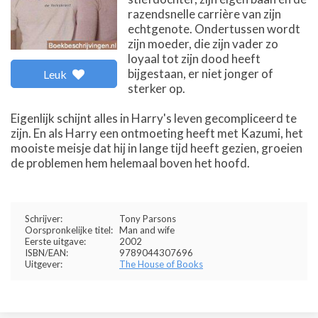
razendsnelle carrière van zijn
echtgenote. Ondertussen wordt
zijn moeder, die zijn vader zo
loyaal tot zijn dood heeft
bijgestaan, er niet jonger of
Leuk
sterker op.
Eigenlijk schijnt alles in Harry's leven gecompliceerd te
zijn. En als Harry een ontmoeting heeft met Kazumi, het
mooiste meisje dat hij in lange tijd heeft gezien, groeien
de problemen hem helemaal boven het hoofd.
Schrijver:
Tony Parsons
Oorspronkelijke titel:
Man and wife
Eerste uitgave:
2002
ISBN/EAN:
9789044307696
Uitgever:
The House of Books