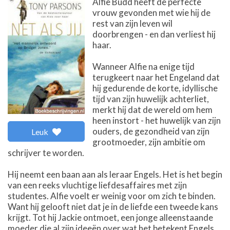
Alfie Budd heeft de perfecte
vrouw gevonden met wie hij de
rest van zijn leven wil
doorbrengen - en dan verliest hij
haar.
Wanneer Alfie na enige tijd
terugkeert naar het Engeland dat
hij gedurende de korte, idyllische
tijd van zijn huwelijk achterliet,
merkt hij dat de wereld om hem
heen instort - het huwelijk van zijn
ouders, de gezondheid van zijn
Leuk
grootmoeder, zijn ambitie om
schrijver te worden.
Hij neemt een baan aan als leraar Engels. Het is het begin
van een reeks vluchtige liefdesaffaires met zijn
studentes. Alfie voelt er weinig voor om zich te binden.
Want hij gelooft niet dat je in de liefde een tweede kans
krijgt. Tot hij Jackie ontmoet, een jonge alleenstaande
moeder die al zijn ideeën over wat het betekent Engels