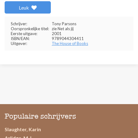
Leuk
Schrijver:
Tony Parsons
Oorspronkelijke titel:
zie Net als jij
Eerste uitgave:
2001
ISBN/EAN:
9789044304411
Uitgever:
The House of Books
Populaire schrijvers
Slaughter, Karin
Arlidge, M.J.