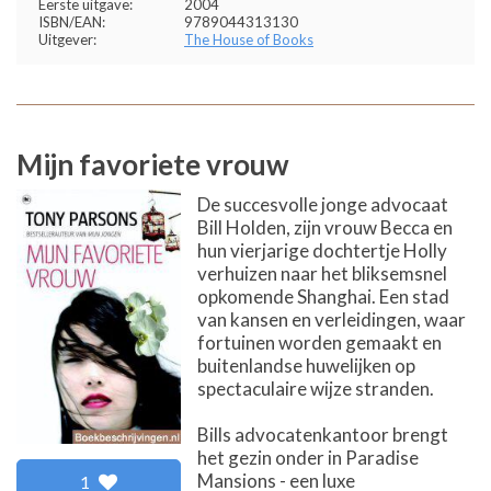
Eerste uitgave:
2004
ISBN/EAN:
9789044313130
Uitgever:
The House of Books
Mijn favoriete vrouw
De succesvolle jonge advocaat
Bill Holden, zijn vrouw Becca en
hun vierjarige dochtertje Holly
verhuizen naar het bliksemsnel
opkomende Shanghai. Een stad
van kansen en verleidingen, waar
fortuinen worden gemaakt en
buitenlandse huwelijken op
spectaculaire wijze stranden.
Bills advocatenkantoor brengt
het gezin onder in Paradise
Mansions - een luxe
1