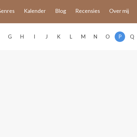
enres
Kalender
Blog
Recensies
Over mij
G
H
I
J
K
L
M
N
O
P
Q