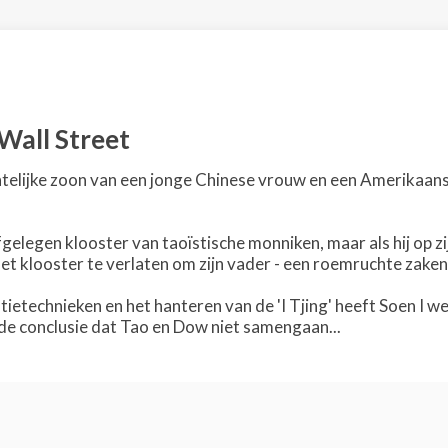
 Wall Street
chtelijke zoon van een jonge Chinese vrouw en een Amerikaan
afgelegen klooster van taoïstische monniken, maar als hij op z
het klooster te verlaten om zijn vader - een roemruchte zaken
ietechnieken en het hanteren van de 'I Tjing' heeft Soen I we
 de conclusie dat Tao en Dow niet samengaan...