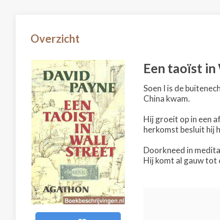
Overzicht
Een taoïst in
Soen I is de buitene
China kwam.
Hij groeit op in een 
herkomst besluit hij 
Doorkneed in meditat
Hij komt al gauw tot