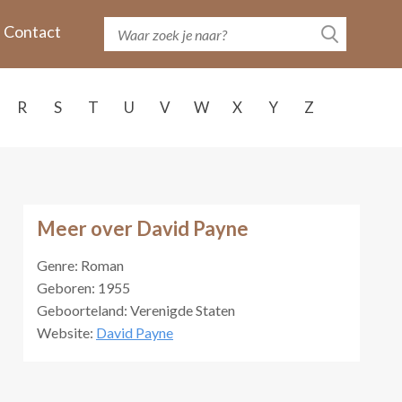
Contact
R
S
T
U
V
W
X
Y
Z
Meer over David Payne
Genre: Roman
Geboren: 1955
Geboorteland: Verenigde Staten
Website:
David Payne