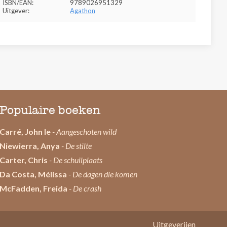
ISBN/EAN:
9789026951329
Uitgever:
Agathon
Populaire boeken
Carré, John le
- Aangeschoten wild
Niewierra, Anya
- De stilte
Carter, Chris
- De schuilplaats
Da Costa, Mélissa
- De dagen die komen
McFadden, Freida
- De crash
Uitgeverijen