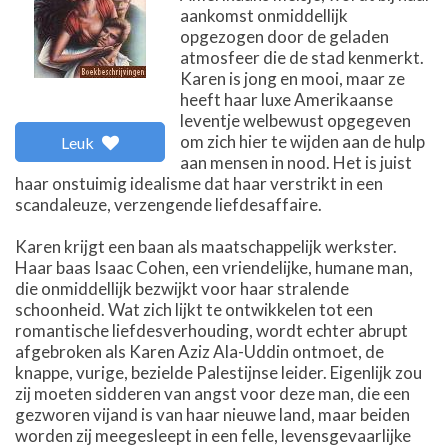
aankomst onmiddellijk
opgezogen door de geladen
atmosfeer die de stad kenmerkt.
Karen is jong en mooi, maar ze
heeft haar luxe Amerikaanse
leventje welbewust opgegeven
om zich hier te wijden aan de hulp
Leuk
aan mensen in nood. Het is juist
haar onstuimig idealisme dat haar verstrikt in een
scandaleuze, verzengende liefdesaffaire.
Karen krijgt een baan als maatschappelijk werkster.
Haar baas Isaac Cohen, een vriendelijke, humane man,
die onmiddellijk bezwijkt voor haar stralende
schoonheid. Wat zich lijkt te ontwikkelen tot een
romantische liefdesverhouding, wordt echter abrupt
afgebroken als Karen Aziz Ala-Uddin ontmoet, de
knappe, vurige, bezielde Palestijnse leider. Eigenlijk zou
zij moeten sidderen van angst voor deze man, die een
gezworen vijand is van haar nieuwe land, maar beiden
worden zij meegesleept in een felle, levensgevaarlijke